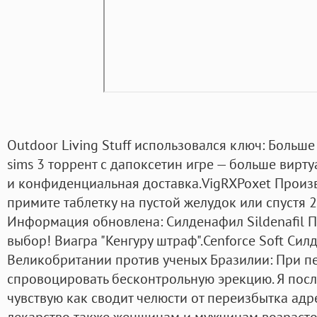
Outdoor Living Stuff использовался ключ: Больше
sims 3 торрент с дапоксетин игре — больше вирт
и конфиденциальная доставка.VigRXPoxet Произв
примите таблетку на пустой желудок или спустя 2
Информация обновлена: Силденафил Sildenafil 
выбор! Виагра "Кенгуру штраф".Cenforce Soft Сил
Великобритании против ученых Бразилии: При п
спровоцировать бесконтрольную эрекцию. Я после
чувствую как сводит челюсти от переизбытка адр
лекарство также женщинам и мужчинам возрасто