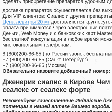
сделать приобретение препаратов удобным д
доставка препаратов осуществляется без вых
Для VIP клиентов: Сиалис и другие препараты
Цена левитры 20 мг
доставляются круглосуто
оплата принимаются через электронные плат
Деньги, Web Money и с банковских карт Master
бесплатной консультации в любое время мож
многоканальным телефонам:
8
(800
)200-86-85
(
по России звонок бесплатны
+7
(800
)200-86-85
(
Санкт-Петербург)
+7
(800
)200-86-85
(
Москва)
Обязательно назовите добавочный номер: 
Дженерик сиалис в Кирове Чем
сеалекс от сеалекс форте
Рекомендуем качественные Индийские дже
потенции в нашей аптеке Вашего города.
удобно купить онлайн лучшие таблетки 