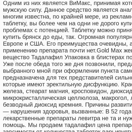
Одним из них является ВиМакс, принимая ко
мужскую силу. Данное средство является ана
многим известна, по крайней мере, из реклам
таблетку, вы более чем на одни не дорого куп
проблемах с потенцией. Таблетку можно прин
купить брянск до еды, так. Огромная популяр
Европе и США. Его преимущества очевидны, а
применению препарата почти нет.Gold Max же
вещество Тадалафил Упаковка в блистерах по 1
Уже после обеда того же дня позвонили, пред
выбранного мной при оформлении пункта сам
предназначена для тех представителей сильн
которые имеют эректильную дисфункцию. Кра
железа, стеарат магния, кросповидон, диоксид
микрокристаллическая целлюлоза, макрогол,
безводный диоксид кремния. Причины развит
— нарушения здоровья, вызванные: В 52 года
лекарственные препараты левитра не та и ну
помощь. Мы продаем тадалафил цена препара
завсимости от количества таблеток варьирует