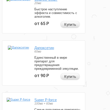
20мг
Быстрое наступление
эффекта и совместимость с
алкоголем.
от 65
Р
Купить
Дапоксетин
60мг
Единственный в мире
препарат для
предотвращения
преждевременной эякуляции.
от 90
Р
Купить
Super P-force
100мг + 60мг
Самые популярные препараты