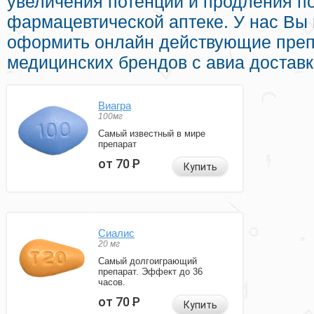
увеличения потенции и продления по
фармацевтической аптеке. У нас Вы
оформить онлайн действующие преп
медицинских брендов с авиа достав
Виагра
100мг
Самый известный в мире
препарат
от 70
Р
Купить
Сиалис
20 мг
Самый долгоиграющий
препарат. Эффект до 36
часов.
от 70
Р
Купить