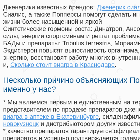
Дженерики известных брендов:
Дженерик сиал
Сиалис, а также Попперсы помогут сделать и
жизни более насыщенной и яркой
Синтетические гормоны роста
: Динатроп, Анс
силы, энергии спортсменам и решат проблем
БАДы и препараты:
Tribulus terrestris, Мориа
Экдистерон повысят выносливость организма,
энергию, восстановят работу многих внутренн
и,
Сколько стоит виагра в Краснодаре
.
Несколько причино объясняющих По
именно у нас?
* Мы являемся первым и единственным на те
представителем по продаже препаратов дже
виагра в аптеке в Екатеринбурге
, силденафил
новокузнецк
и дистрибьютором других извест
* качество препаратов гарантируется офици
препаратов и успешно подтверждается годам