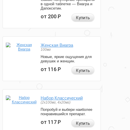
в одной таблетке — Виагра и
Дапоксетин.
от 200
Р
Купить
Женская Виагра
100мг
Новые, яркие ощущения для
девушек и женщин.
от 116
Р
Купить
Набор Классический
(2x100мг, 4x20мг)
Попробуй и выбери наиболее
понравившийся препарат.
от 117
Р
Купить