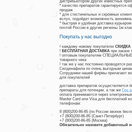
дистрибьютором других известных преп
* качество препаратов гарантируется 
продаж
* для стестинельных и скромных клиент
вслух, подойдет возможность анонимны
* быстрая и удобная доставка курьером
почтой России в другие регионы 1м кла
Покупать у нас выгодно
! каждому новому покупателю
СКИДКА
!
БЕСПЛАТНАЯ ДОСТАВКА
при заказе 
! оптовым покупателям СПЕЦИАЛЬНЫЕ 
товарного чека
! так же у нас постоянно проводятся 
Силденафила по очень выгодным ценам
Cотрудники нашей фирмы прилагают ма
для покупателей
доставка препаратов осуществляется б
препараты для потенции, а так же
Где з
оплата принимаются через электронные
Master Card или Visa для бесплатной 
телефонам:
8
(800
)200-86-85
(
по России звонок бесп
+7
(800
)200-86-85
(
Санкт-Петербург)
+7
(800
)200-86-85
(
Москва)
Обязательно назовите добавочный н