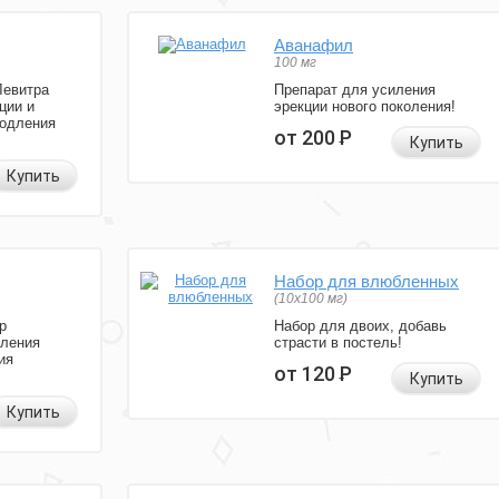
Аванафил
100 мг
Левитра
Препарат для усиления
ции и
эрекции нового поколения!
родления
от 200
Р
Купить
Купить
Набор для влюбленных
(10х100 мг)
р
Набор для двоих, добавь
иления
страсти в постель!
ия
от 120
Р
Купить
Купить