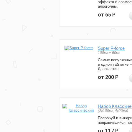
эффекта и совмес
алкоголем.
от 65
Р
Super P-force
100мг + 60мг
Самые популярные
в одной таблетке 
Дапоксетин.
от 200
Р
Набор Классиче
(2x100мг, 4x20мг)
Попробуй и выбер
понравившийся пре
от 117
Р