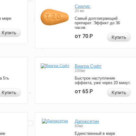
Сиалис
20 мг
в мире
Самый долгоиграющий
препарат. Эффект до 36
часов.
Купить
от 70
Р
Купить
Виагра Софт
100мг
а 5ть
Быстрое наступление
эффекта, уже через 20 минут.
от 65
Р
Купить
Купить
Дапоксетин
60мг
ние
Единственный в мире