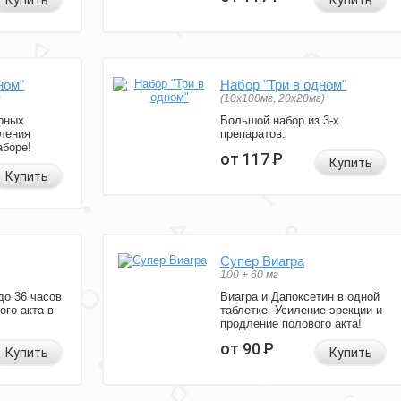
Купить
Купить
ном"
Набор "Три в одном"
)
(10x100мг, 20x20мг)
рных
Большой набор из 3-х
ления
препаратов.
аборе!
от 117
Р
Купить
Купить
Супер Виагра
100 + 60 мг
до 36 часов
Виагра и Дапоксетин в одной
ого акта в
таблетке. Усиление эрекции и
продление полового акта!
от 90
Р
Купить
Купить