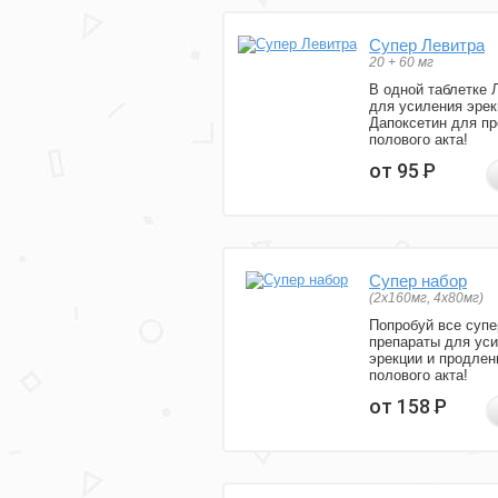
Супер Левитра
20 + 60 мг
В одной таблетке 
для усиления эрек
Дапоксетин для п
полового акта!
от 95
Р
Супер набор
(2х160мг, 4х80мг)
Попробуй все супе
препараты для ус
эрекции и продлен
полового акта!
от 158
Р