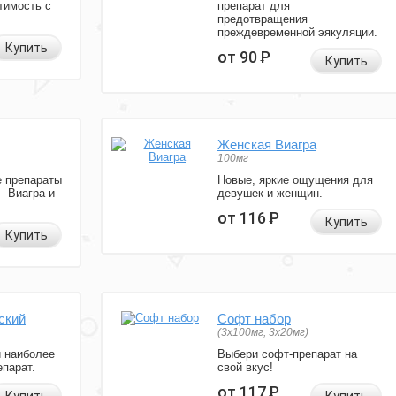
тимость с
препарат для
предотвращения
преждевременной эякуляции.
Купить
от 90
Р
Купить
Женская Виагра
100мг
 препараты
Новые, яркие ощущения для
— Виагра и
девушек и женщин.
от 116
Р
Купить
Купить
ский
Софт набор
(3x100мг, 3x20мг)
и наиболее
Выбери софт-препарат на
парат.
свой вкус!
от 117
Р