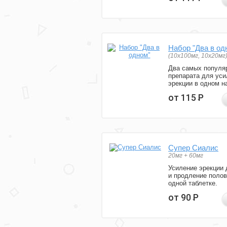
Набор "Два в од
(10x100мг, 10x20мг
Два самых популя
препарата для уси
эрекции в одном н
от 115
Р
Супер Сиалис
20мг + 60мг
Усиление эрекции 
и продление полов
одной таблетке.
от 90
Р