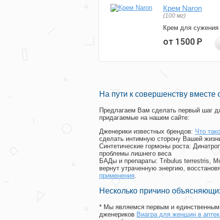
Крем Naron
(100 мг)
Крем для сужения
от 1500
Р
На пути к совершенству вместе 
Предлагаем Вам сделать первый шаг дл
придагаемые на нашем сайте:
Дженерики известных брендов:
Что так
сделать интимную сторону Вашей жизн
Синтетические гормоны роста
: Динатро
проблемы лишнего веса
БАДы и препараты:
Tribulus terrestris
вернут утраченную энергию, восстановя
применения
.
Несколько причино объясняющих
* Мы являемся первым и единственным 
дженериков
Виагра для женщин в аптек