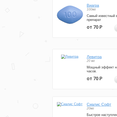
Виагра
100мг
Самый известный 
препарат
от 70
Р
Левитра
20 мг
Мощный эффект н
часов.
от 70
Р
Сиалис Софт
20мг
Быстрое наступле