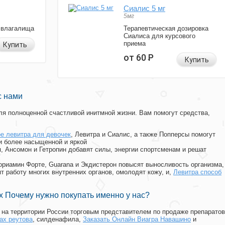
Сиалис 5 мг
5мг
 влагалища
Терапевтическая дозировка
Сиалиса для курсового
приема
Купить
от 60
Р
Купить
с нами
я полноценной счастливой инитмной жизни. Вам помогут средства,
ое левитра для девочек
, Левитра и Сиалис, а также Попперсы помогут
и более насыщенной и яркой
п, Ансомон и Гетропин добавят силы, энергии спортсменам и решат
, Мориамин Форте, Guarana и Экдистерон повысят выносливость организма,
т работу многих внутренних органов, омолодят кожу, и,
Левитра способ
 Почему нужно покупать именно у нас?
на территории России торговым представителем по продаже препаратов
ах реутова
, силденафила
,
Заказать Онлайн Виагра Навашино
и