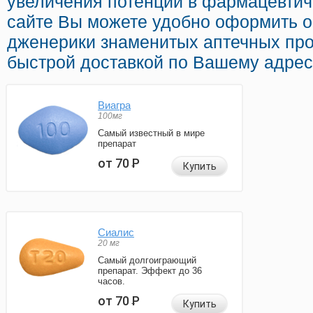
увеличения потенции в фармацевтич
сайте Вы можете удобно оформить 
дженерики знаменитых аптечных про
быстрой доставкой по Вашему адрес
Виагра
100мг
Самый известный в мире
препарат
от 70
Р
Купить
Сиалис
20 мг
Самый долгоиграющий
препарат. Эффект до 36
часов.
от 70
Р
Купить