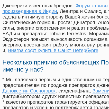
Дженерики известных брендов:
Форум отзывы 
произведенная в Индии
, Левитра и Сиалис, а
сделать интимную сторону Вашей жизни боле
Синтетические гормоны роста
: Динатроп, Анс
силы, энергии спортсменам и решат проблем
БАДы и препараты:
Tribulus terrestris, Мориа
Экдистерон повысят выносливость организма,
энергию, восстановят работу многих внутренн
и,
Виагра софт купить в Санкт-Петербурге
.
Несколько причино объясняющих По
именно у нас?
* Мы являемся первым и единственным на те
представителем по продаже препаратов дже
Дапоксетин Сосногорск
, силденафила
,
Замени
дистрибьютором других известных препарато
* качество препаратов гарантируется офици
препаратов и успешно подтверждается годам