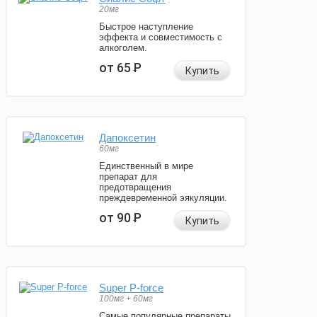
20мг
Быстрое наступление
эффекта и совместимость с
алкоголем.
от 65
Р
Купить
Дапоксетин
60мг
Единственный в мире
препарат для
предотвращения
преждевременной эякуляции.
от 90
Р
Купить
Super P-force
100мг + 60мг
Самые популярные препараты