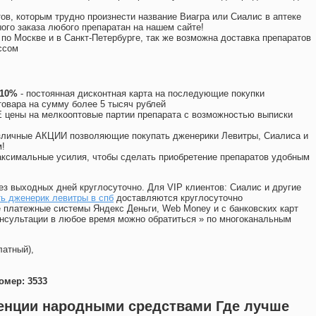
ов, которым трудно произнести название Виагра или Сиалис в аптеке
ого заказа любого препаратан на нашем сайте!
 по Москве и в Санкт-Петербурге, так же возможна доставка препаратов
ссом
 10%
- постоянная дисконтная карта на последующие покупки
товара на сумму более 5 тысяч рублей
цены на мелкооптовые партии препарата с возможностью выписки
различные АКЦИИ позволяющие покупать дженерики Левитры, Сиалиса и
!
ксимальные усилия, чтобы сделать приобретение препаратов удобным
ез выходных дней круглосуточно. Для VIP клиентов: Сиалис и другие
ь дженерик левитры в спб
доставляются круглосуточно
 платежные системы Яндекс Деньги, Web Money и с банковских карт
консультации в любое время можно обратиться
»
по многоканальным
латный),
омер: 3533
енции народными средствами Где лучше