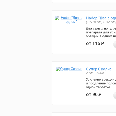
Набор "Два в од
(10x100мг, 10x20мг
Два самых популя
препарата для уси
эрекции в одном н
от 115
Р
Супер Сиалис
20мг + 60мг
Усиление эрекции 
и продление полов
одной таблетке.
от 90
Р