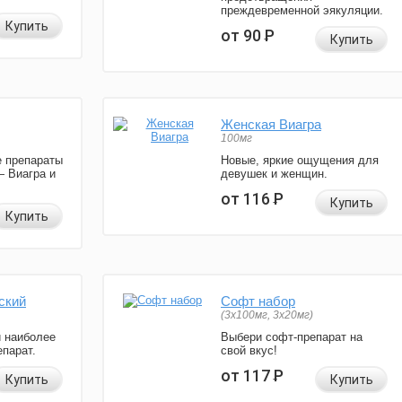
преждевременной эякуляции.
Купить
от 90
Р
Купить
Женская Виагра
100мг
 препараты
Новые, яркие ощущения для
— Виагра и
девушек и женщин.
от 116
Р
Купить
Купить
ский
Софт набор
(3x100мг, 3x20мг)
и наиболее
Выбери софт-препарат на
парат.
свой вкус!
от 117
Р
Купить
Купить