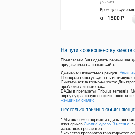
(100 мг)
Крем для сужения
от 1500
Р
На пути к совершенству вместе 
Предлагаем Вам сделать первый шаг дл
придагаемые на нашем сайте:
Дженерики известных брендов:
Улучшен
Попперсы помогут сделать интимную с
Синтетические гормоны роста
: Динатро
проблемы лишнего веса
БАДы и препараты:
Tribulus terrestris
вернут утраченную энергию, восстановя
женщинам сиалис
.
Несколько причино объясняющих
* Мы являемся первым и единственным 
дженериков
Сиалис курсом 3 месяца
, 
известных препаратов
* качество препаратов гарантируется 