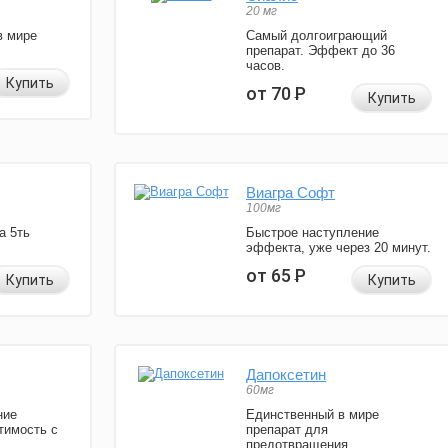
20 мг
в мире
Самый долгоиграющий
препарат. Эффект до 36
часов.
Купить
от 70
Р
Купить
Виагра Софт
100мг
а 5ть
Быстрое наступление
эффекта, уже через 20 минут.
от 65
Р
Купить
Купить
Дапоксетин
60мг
ние
Единственный в мире
тимость с
препарат для
предотвращения