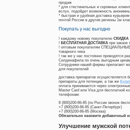
продаж
* для стестинельных и скромных клиент
вслух, подойдет возможность анонимны
* быстрая и удобная доставка курьером
почтой России в другие регионы 1м кла
Покупать у нас выгодно
! каждому новому покупателю
СКИДКА
!
БЕСПЛАТНАЯ ДОСТАВКА
при заказе 
! оптовым покупателям СПЕЦИАЛЬНЫЕ 
товарного чека
! так же у нас постоянно проводятся 
Силденафила по очень выгодным ценам
Cотрудники нашей фирмы прилагают ма
для покупателей
доставка препаратов осуществляется б
препараты для потенции, а так же
Купит
оплата принимаются через электронные
Master Card или Visa для бесплатной 
телефонам:
8
(800
)200-86-85
(
по России звонок бесп
+7
(800
)200-86-85
(
Санкт-Петербург)
+7
(800
)200-86-85
(
Москва)
Обязательно назовите добавочный н
Улучшение мужской пот