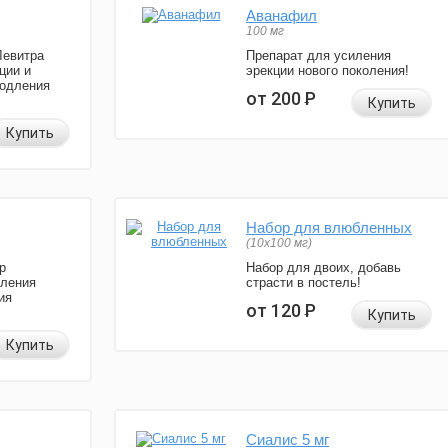
Аванафил
100 мг
Левитра
Препарат для усиления
ции и
эрекции нового поколения!
родления
от 200
Р
Купить
Купить
Набор для влюбленных
(10х100 мг)
р
Набор для двоих, добавь
иления
страсти в постель!
ия
от 120
Р
Купить
Купить
Сиалис 5 мг