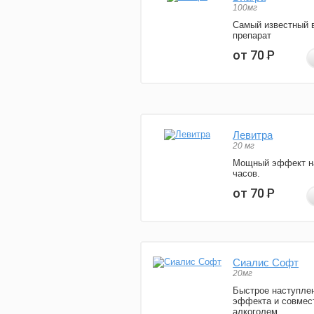
100мг
Самый известный 
препарат
от 70
Р
Левитра
20 мг
Мощный эффект н
часов.
от 70
Р
Сиалис Софт
20мг
Быстрое наступле
эффекта и совмес
алкоголем.