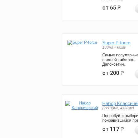
от 65
Р
Super P-force
100мг + 60мг
Самые популярные
в одной таблетке 
Дапоксетин.
от 200
Р
Набор Классиче
(2x100мг, 4x20мг)
Попробуй и выбер
понравившийся пре
от 117
Р