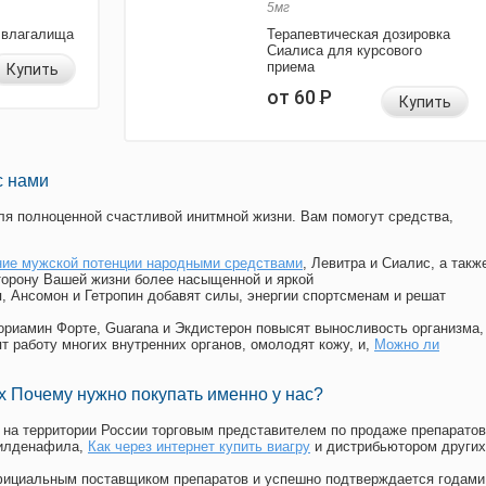
5мг
 влагалища
Терапевтическая дозировка
Сиалиса для курсового
приема
Купить
от 60
Р
Купить
с нами
я полноценной счастливой инитмной жизни. Вам помогут средства,
ие мужской потенции народными средствами
, Левитра и Сиалис, а такж
торону Вашей жизни более насыщенной и яркой
п, Ансомон и Гетропин добавят силы, энергии спортсменам и решат
, Мориамин Форте, Guarana и Экдистерон повысят выносливость организма,
т работу многих внутренних органов, омолодят кожу, и,
Можно ли
 Почему нужно покупать именно у нас?
на территории России торговым представителем по продаже препаратов
силденафила
,
Как через интернет купить виагру
и дистрибьютором других
официальным поставщиком препаратов и успешно подтверждается годами