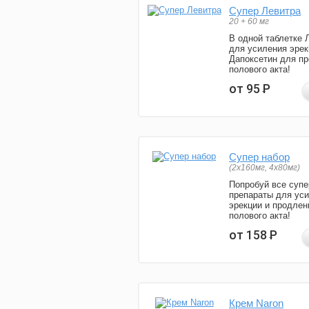
Супер Левитра
20 + 60 мг
В одной таблетке 
для усиления эрек
Дапоксетин для п
полового акта!
от 95
Р
Супер набор
(2х160мг, 4х80мг)
Попробуй все супе
препараты для ус
эрекции и продлен
полового акта!
от 158
Р
Крем Naron