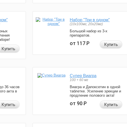
ном"
Набор "Три в одном"
)
(10x100мг, 20x20мг)
рных
Большой набор из 3-х
ления
препаратов.
аборе!
от 117
Р
Купить
Купить
Супер Виагра
100 + 60 мг
до 36 часов
Виагра и Дапоксетин в одной
ого акта в
таблетке. Усиление эрекции и
продление полового акта!
от 90
Р
Купить
Купить