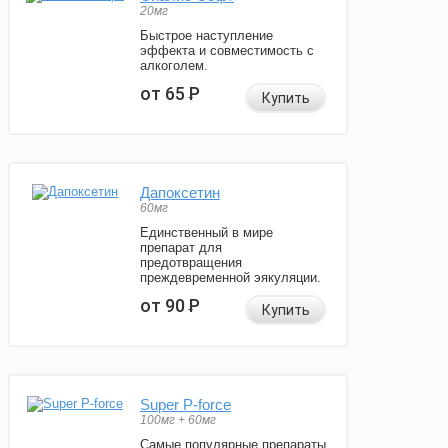
20мг
Быстрое наступление
эффекта и совместимость с
алкоголем.
от 65
Р
Купить
Дапоксетин
60мг
Единственный в мире
препарат для
предотвращения
преждевременной эякуляции.
от 90
Р
Купить
Super P-force
100мг + 60мг
Самые популярные препараты