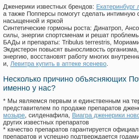
Дженерики известных брендов:
Екатеринбург 
а также Попперсы помогут сделать интимную 
насыщенной и яркой
Синтетические гормоны роста
: Динатроп, Анс
силы, энергии спортсменам и решат проблем
БАДы и препараты:
Tribulus terrestris, Мориа
Экдистерон повысят выносливость организма,
энергию, восстановят работу многих внутренн
и,
Левитра купить в аптеке ясенево
.
Несколько причино объясняющих По
именно у нас?
* Мы являемся первым и единственным на те
представителем по продаже препаратов дже
мозыре
, силденафила
,
Виагра дженерики нов
других известных препаратов
* качество препаратов гарантируется офици
препаратов и успешно подтверждается годам