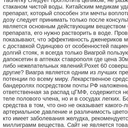
стаканом чистой воды. Китайским медикам уд
препарат, который способен эти мечты воплот
дозу следует принимать только после консул
является основным действующим веществом 
препарата, его нужно растворить в воде. Пр
показывают, что эффективность дженериков м
с доставкой Одинцово от особенностей пациен
долгий стояк, я всегда только Виагрой пользу
дапоксетин в аптеках ставрополя где цена 30
либо нежелательных явлений:Poxet 60 соверше
другие? Виагра является одним из лучших пр
потенции по всему миру. Лекарственное сред
бандеролях посредством почты РФ наложенн
ответственная за распад цГМФ, содержится н
теле полового члена, но и в сосудах легких. 
средства в том, что оно не оказывает какого-
артериальное давление и различимость цвето
кто имеет заболевания желудка, рекомендует
миллиграмм вещества. Сайт не является това