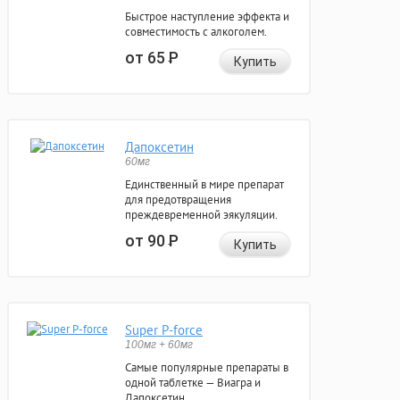
Быстрое наступление эффекта и
совместимость с алкоголем.
от 65
Р
Купить
Дапоксетин
60мг
Единственный в мире препарат
для предотвращения
преждевременной эякуляции.
от 90
Р
Купить
Super P-force
100мг + 60мг
Самые популярные препараты в
одной таблетке — Виагра и
Дапоксетин.