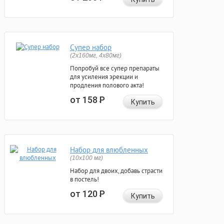
Супер набор
(2х160мг, 4х80мг)
Попробуй все супер препараты
для усиления эрекции и
продления полового акта!
от 158
Р
Купить
Набор для влюбленных
(10х100 мг)
Набор для двоих, добавь страсти
в постель!
от 120
Р
Купить