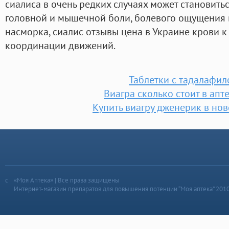
сиалиса в очень редких случаях может становить
головной и мышечной боли, болевого ощущения в
насморка, сиалис отзывы цена в Украине крови к
координации движений.
Таблетки с тадалафи
Виагра сколько стоит в апт
Купить виагру дженерик в но
«Моя Аптека» | Все права защищены
Интернет-магазин препаратов для повышения потенции “Моя аптека” 201