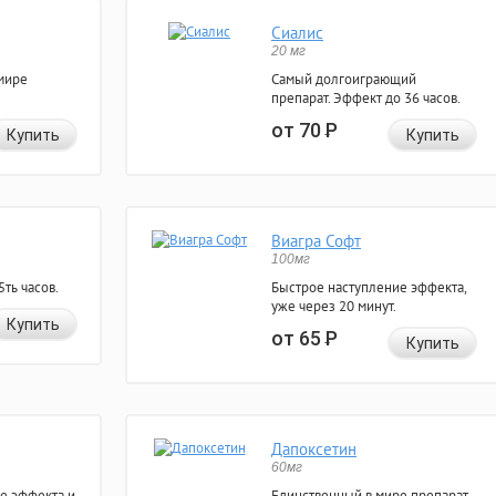
Сиалис
20 мг
мире
Самый долгоиграющий
препарат. Эффект до 36 часов.
от 70
Р
Купить
Купить
Виагра Софт
100мг
ть часов.
Быстрое наступление эффекта,
уже через 20 минут.
Купить
от 65
Р
Купить
Дапоксетин
60мг
е эффекта и
Единственный в мире препарат