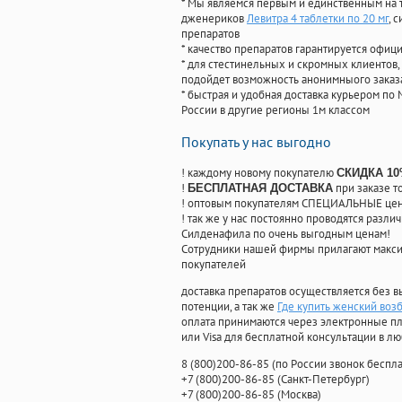
* Мы являемся первым и единственным на 
дженериков
Левитра 4 таблетки по 20 мг
, 
препаратов
* качество препаратов гарантируется офи
* для стестинельных и скромных клиентов,
подойдет возможность анонимныого заказа
* быстрая и удобная доставка курьером по 
России в другие регионы 1м классом
Покупать у нас выгодно
! каждому новому покупателю
СКИДКА 1
!
при заказе т
БЕСПЛАТНАЯ ДОСТАВКА
! оптовым покупателям СПЕЦИАЛЬНЫЕ цены
! так же у нас постоянно проводятся раз
Силденафила по очень выгодным ценам!
Cотрудники нашей фирмы прилагают макси
покупателей
доставка препаратов осуществляется без в
потенции, а так же
Где купить женский воз
оплата принимаются через электронные пл
или Visa для бесплатной консультации в л
8
(800
)200-86-85
(
по России звонок беспла
+7
(800
)200-86-85
(
Санкт-Петербург)
+7
(800
)200-86-85
(
Москва)