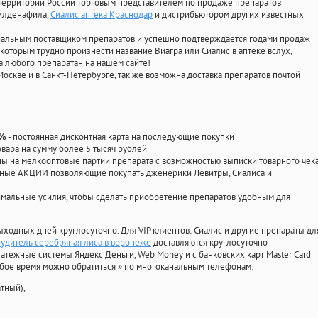
территории России торговым представителем по продаже препаратов
силденафила
,
Сиалис аптека Краснодар
и дистрибьютором других известных
циальным поставщиком препаратов и успешно подтверждается годами продаж
 которым трудно произнести название Виагра или Сиалис в аптеке вслух,
 любого препаратан на нашем сайте!
Москве и в Санкт-Петербурге, так же возможна доставка препаратов почтой
- постоянная дисконтная карта на последующие покупки
0%
овара на сумму более 5 тысяч рублей
 на мелкооптовые партии препарата с возможностью выписки товарного чек
личные АКЦИИ позволяющие покупать дженерики Левитры, Сиалиса и
мальные усилия, чтобы сделать приобретение препаратов удобным для
ыходных дней круглосуточно. Для VIP клиентов: Сиалис и другие препараты дл
будитель серебряная лиса в воронеже
доставляются круглосуточно
атежные системы Яндекс Деньги, Web Money и с банковских карт Master Card
юбое время можно обратиться
»
по многоканальным телефонам:
тный),