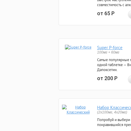
совместимость с ал
от 65
Р
Super P-force
100мг + 60мг
Самые популярные 
одной таблетке — Ви
Дапоксетин.
от 200
Р
Набор Классичес
(2x100мг, 4x20мг)
Попробуй и выбери
понравившийся преп