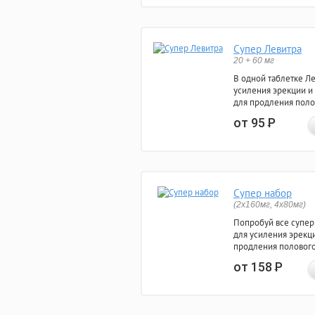
Супер Левитра
20 + 60 мг
В одной таблетке Л
усиления эрекции и
для продления поло
от 95
Р
Супер набор
(2х160мг, 4х80мг)
Попробуй все супер
для усиления эрекц
продления полового
от 158
Р