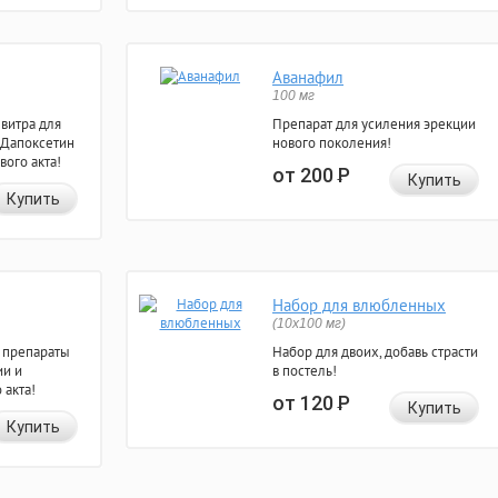
Аванафил
100 мг
евитра для
Препарат для усиления эрекции
 Дапоксетин
нового поколения!
вого акта!
от 200
Р
Купить
Купить
Набор для влюбленных
(10х100 мг)
 препараты
Набор для двоих, добавь страсти
ии и
в постель!
 акта!
от 120
Р
Купить
Купить