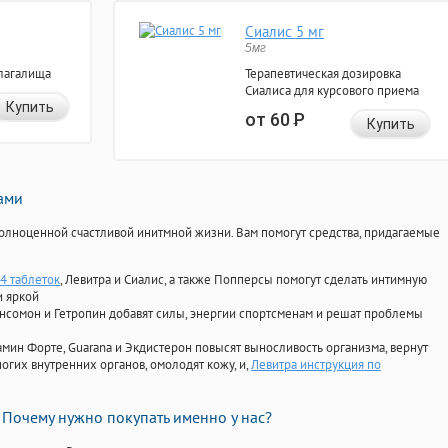
Сиалис 5 мг
5мг
лагалища
Терапевтическая дозировка
Сиалиса для курсового приема
Купить
от 60
Р
Купить
нами
олноценной счастливой инитмной жизни. Вам помогут средства, придагаемые
4 таблеток
, Левитра и Сиалис, а также Попперсы помогут сделать интимную
и яркой
Ансомон и Гетропин добавят силы, энергии спортсменам и решат проблемы
ориамин Форте, Guarana и Экдистерон повысят выносливость организма, вернут
огих внутренних органов, омолодят кожу, и,
Левитра инструкция по
Почему нужно покупать именно у нас?