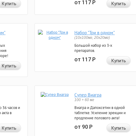
от 117
Р
Купить
Купить
ом"
Набор "Три в одном"
)
(10x100мг, 20x20мг)
ных
Большой набор из 3-х
ения
препаратов.
боре!
от 117
Р
Купить
Купить
Супер Виагра
100 + 60 мг
 36 часов и
Виагра и Дапоксетин в одной
 акта в
таблетке. Усиление эрекции и
продление полового акта!
от 90
Р
Купить
Купить