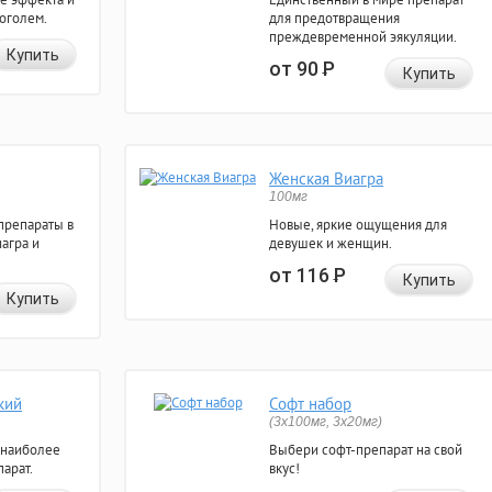
коголем.
для предотвращения
преждевременной эякуляции.
Купить
от 90
Р
Купить
Женская Виагра
100мг
препараты в
Новые, яркие ощущения для
агра и
девушек и женщин.
от 116
Р
Купить
Купить
кий
Софт набор
(3x100мг, 3x20мг)
 наиболее
Выбери софт-препарат на свой
арат.
вкус!