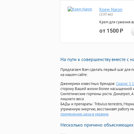
Крем Naron
(100 мг)
Крем для сужения в
от 1500
Р
На пути к совершенству вместе с 
Предлагаем Вам сделать первый шаг для п
на нашем сайте:
Дженерики известных брендов:
Сиалис 5 1
сторону Вашей жизни более насыщенной 
Синтетические гормоны роста
: Динатроп, 
лишнего веса
БАДы и препараты:
Tribulus terrestris, М
утраченную энергию, восстановят работу мн
применению цена в украине
.
Несколько причино объясняющих 