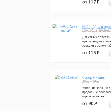
от 117
Р
Набор "Два в одн
(10x100мг, 10x20мг
Два самых популяр
препарата для усил
эрекции в одном на
от 115
Р
Супер Сиалис
20мг + 60мг
Усиление эрекции до
продление полового
одной таблетке.
от 90
Р