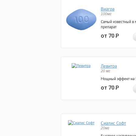
Виагра
100мг
Самый известный в 
препарат
от 70
Р
Левитра
20 мг
Мощный эффект на 5
от 70
Р
Сиалис Софт
20мг
Быстрое наступлени