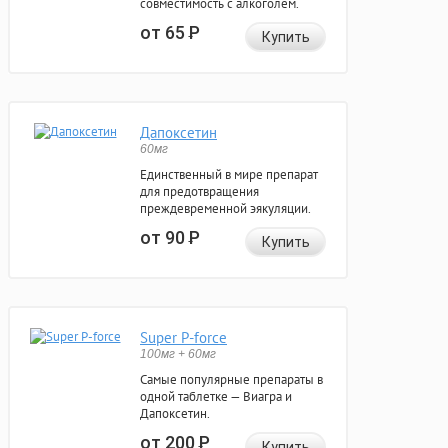
совместимость с алкоголем.
от 65
Р
Купить
Дапоксетин
60мг
Единственный в мире препарат
для предотвращения
преждевременной эякуляции.
от 90
Р
Купить
Super P-force
100мг + 60мг
Самые популярные препараты в
одной таблетке — Виагра и
Дапоксетин.
от 200
Р
Купить