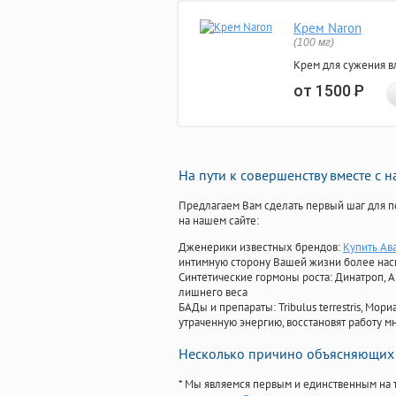
Крем Naron
(100 мг)
Крем для сужения в
от 1500
Р
На пути к совершенству вместе с 
Предлагаем Вам сделать первый шаг для п
на нашем сайте:
Дженерики известных брендов:
Купить Ав
интимную сторону Вашей жизни более на
Синтетические гормоны роста
: Динатроп, 
лишнего веса
БАДы и препараты:
Tribulus terrestris, М
утраченную энергию, восстановят работу мн
Несколько причино объясняющих 
* Мы являемся первым и единственным на 