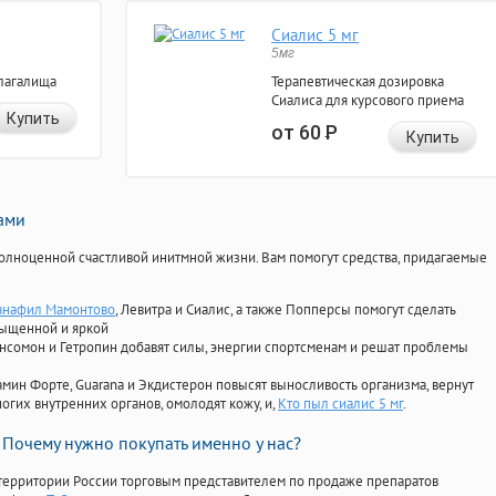
Сиалис 5 мг
5мг
лагалища
Терапевтическая дозировка
Сиалиса для курсового приема
Купить
от 60
Р
Купить
нами
олноценной счастливой инитмной жизни. Вам помогут средства, придагаемые
анафил Мамонтово
, Левитра и Сиалис, а также Попперсы помогут сделать
сыщенной и яркой
Ансомон и Гетропин добавят силы, энергии спортсменам и решат проблемы
ориамин Форте, Guarana и Экдистерон повысят выносливость организма, вернут
огих внутренних органов, омолодят кожу, и,
Кто пыл сиалис 5 мг
.
Почему нужно покупать именно у нас?
территории России торговым представителем по продаже препаратов