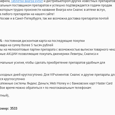
нафила
,
Таблетки виагра купит
и дистрибьютором других известных препаратов
циальным поставщиком препаратов и успешно подтверждается годами продаж
 которым трудно произнести название Виагра или Сиалис в аптеке вслух,
 любого препаратан на нашем сайте!
Москве и в Санкт-Петербурге, так же возможна доставка препаратов почтой
- постоянная дисконтная карта на последующие покупки
0%
овара на сумму более 5 тысяч рублей
 на мелкооптовые партии препарата с возможностью выписки товарного чек
личные АКЦИИ позволяющие покупать дженерики Левитры, Сиалиса и
мальные усилия, чтобы сделать приобретение препаратов удобным для
ыходных дней круглосуточно. Для VIP клиентов: Сиалис и другие препараты дл
ся круглосуточно
атежные системы Яндекс Деньги, Web Money и с банковских карт Master Card
юбое время можно обратиться
»
по многоканальным телефонам:
тный),
омер: 3533