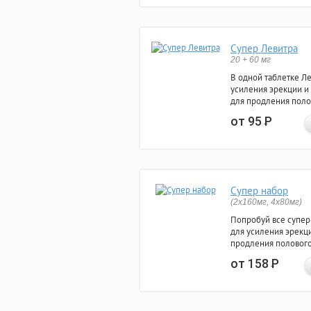
Супер Левитра
20 + 60 мг
В одной таблетке Л
усиления эрекции и
для продления поло
от 95
Р
Супер набор
(2х160мг, 4х80мг)
Попробуй все супер
для усиления эрекц
продления полового
от 158
Р