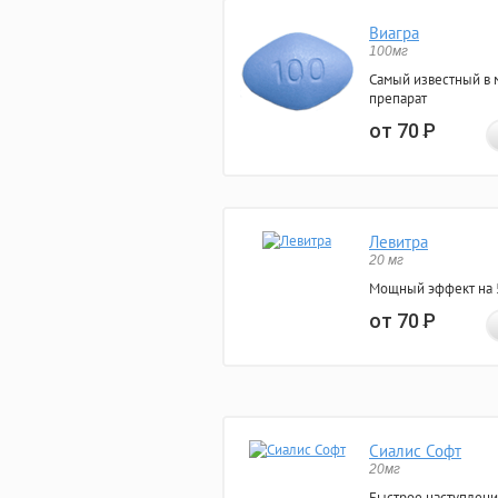
Виагра
100мг
Самый известный в 
препарат
от 70
Р
Левитра
20 мг
Мощный эффект на 5
от 70
Р
Сиалис Софт
20мг
Быстрое наступлени