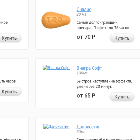
Сиалис
20 мг
мире
Самый долгоиграющий
препарат. Эффект до 36 часов.
от 70
Р
Купить
Купить
Виагра Софт
100мг
ть часов.
Быстрое наступление эффекта,
уже через 20 минут.
Купить
от 65
Р
Купить
Дапоксетин
60мг
е эффекта и
Единственный в мире препарат