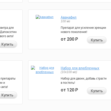
Аванафил
100 мг
евитра для
Препарат для усиления эрекции
 Дапоксетин
нового поколения!
вого акта!
от 200
Р
Купить
Купить
Набор для влюбленных
(10х100 мг)
 препараты
Набор для двоих, добавь страсти
ии и
в постель!
 акта!
от 120
Р
Купить
Купить