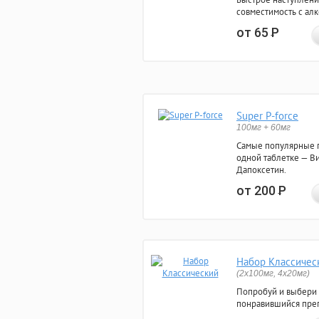
совместимость с ал
от 65
Р
Super P-force
100мг + 60мг
Самые популярные 
одной таблетке — Ви
Дапоксетин.
от 200
Р
Набор Классичес
(2x100мг, 4x20мг)
Попробуй и выбери
понравившийся преп