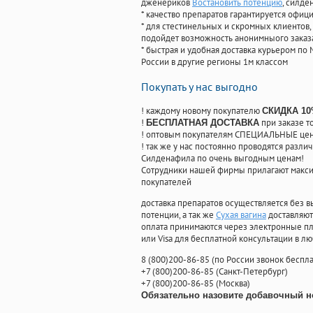
дженериков
Востановить потенцию
, силде
* качество препаратов гарантируется офи
* для стестинельных и скромных клиентов,
подойдет возможность анонимныого заказа
* быстрая и удобная доставка курьером по 
России в другие регионы 1м классом
Покупать у нас выгодно
! каждому новому покупателю
СКИДКА 1
!
при заказе т
БЕСПЛАТНАЯ ДОСТАВКА
! оптовым покупателям СПЕЦИАЛЬНЫЕ цены
! так же у нас постоянно проводятся раз
Силденафила по очень выгодным ценам!
Cотрудники нашей фирмы прилагают макси
покупателей
доставка препаратов осуществляется без в
потенции, а так же
Сухая вагина
доставляют
оплата принимаются через электронные пл
или Visa для бесплатной консультации в л
8
(800
)200-86-85
(
по России звонок беспла
+7
(800
)200-86-85
(
Санкт-Петербург)
+7
(800
)200-86-85
(
Москва)
Обязательно назовите добавочный н