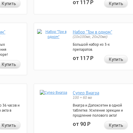
от 117
Р
Купить
Купить
ом"
Набор "Три в одном"
)
(10x100мг, 20x20мг)
ных
Большой набор из 3-х
ения
препаратов.
боре!
от 117
Р
Купить
Купить
Супер Виагра
100 + 60 мг
 36 часов и
Виагра и Дапоксетин в одной
 акта в
таблетке. Усиление эрекции и
продление полового акта!
от 90
Р
Купить
Купить