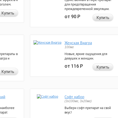
коголем.
для предотвращения
преждевременной эякуляции.
Купить
от 90
Р
Купить
Женская Виагра
100мг
препараты в
Новые, яркие ощущения для
агра и
девушек и женщин.
от 116
Р
Купить
Купить
кий
Софт набор
(3x100мг, 3x20мг)
 наиболее
Выбери софт-препарат на свой
арат.
вкус!