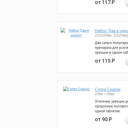
от 117
Р
Набор "Два в одн
(10x100мг, 10x20мг
Два самых популяр
препарата для усил
эрекции в одном на
от 115
Р
Супер Сиалис
20мг + 60мг
Усиление эрекции до
продление полового
одной таблетке.
от 90
Р