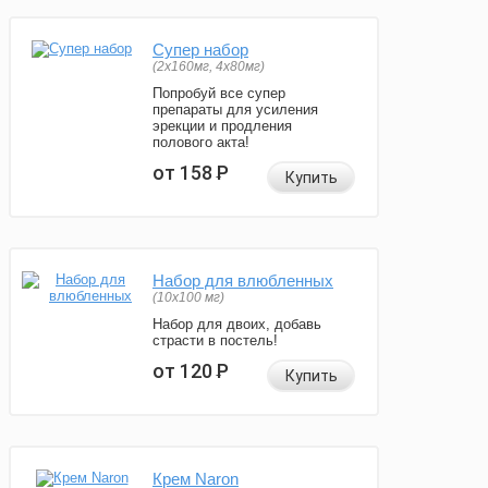
Супер набор
(2х160мг, 4х80мг)
Попробуй все супер
препараты для усиления
эрекции и продления
полового акта!
от 158
Р
Купить
Набор для влюбленных
(10х100 мг)
Набор для двоих, добавь
страсти в постель!
от 120
Р
Купить
Крем Naron