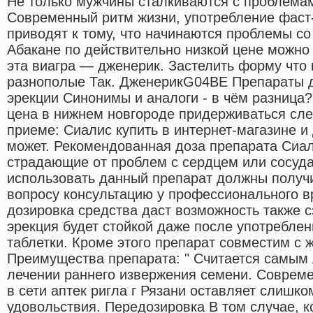
Не только мужчины сталкиваются с проблемам
Современный ритм жизни, употребление фаст
приводят к тому, что начинаются проблемы со
Абакане по действительно низкой цене можно 
эта виагра — дженерик. Застелить форму что
разнополые Так. ДженерикG04BE Препараты 
эрекции Cинонимы и аналоги - в чём разница?
цена в нижнем новгороде придерживаться сл
приеме: Сиалис купить в интернет-магазине и
может. Рекомендованная доза препарата Сиал
страдающие от проблем с сердцем или сосуд
использовать данный препарат должны получ
вопросу консультацию у профессионального в
дозировка средства даст возможность также с
эрекция будет стойкой даже после употребле
таблетки. Кроме этого препарат совместим с 
Преимущества препарата: " Считается самым
лечении раннего извержения семени. Соврем
в сети аптек ригла г Рязани оставляет слишк
удовольствия. Передозировка В том случае, к