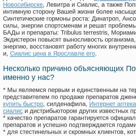
Новосибирске
, Левитра и Сиалис, а также По
интимную сторону Вашей жизни более насыще
Синтетические гормоны роста
: Динатроп, Анс
силы, энергии спортсменам и решат проблем
БАДы и препараты:
Tribulus terrestris, Мориа
Экдистерон повысят выносливость организма,
энергию, восстановят работу многих внутренн
и,
Сиалис цена в Ярославле его
.
Несколько причино объясняющих По
именно у нас?
* Мы являемся первым и единственным на те
представителем по продаже препаратов дже
купить быстро
, силденафила
,
Интернет аптека
сиалис
и дистрибьютором других известных п
* качество препаратов гарантируется офици
препаратов и успешно подтверждается годам
* для стестинельных и скромных клиентов, ко