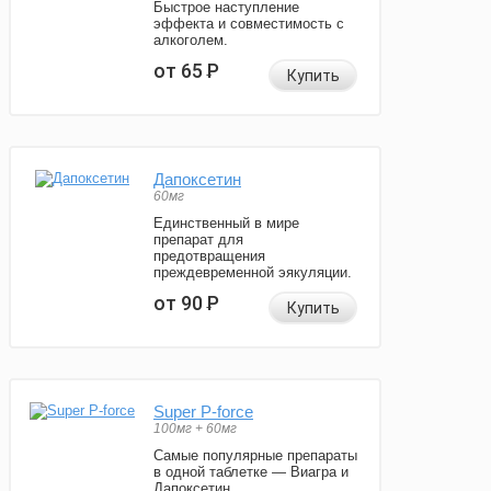
Быстрое наступление
эффекта и совместимость с
алкоголем.
от 65
Р
Купить
Дапоксетин
60мг
Единственный в мире
препарат для
предотвращения
преждевременной эякуляции.
от 90
Р
Купить
Super P-force
100мг + 60мг
Самые популярные препараты
в одной таблетке — Виагра и
Дапоксетин.