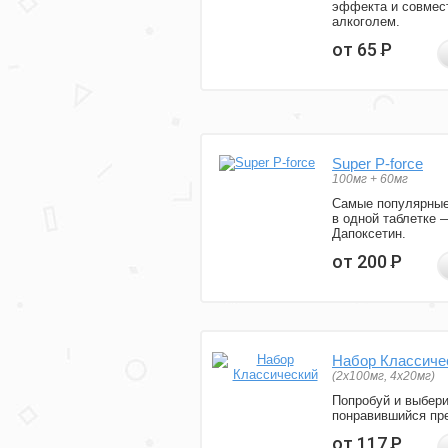
эффекта и совмес
алкоголем.
от 65
Р
Super P-force
100мг + 60мг
Самые популярные
в одной таблетке 
Дапоксетин.
от 200
Р
Набор Классиче
(2x100мг, 4x20мг)
Попробуй и выбер
понравившийся пре
от 117
Р