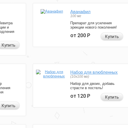
Аванафил
100 мг
Левитра
Препарат для усиления
ции и
эрекции нового поколения!
родления
от 200
Р
Купить
Купить
Набор для влюбленных
(10х100 мг)
р
Набор для двоих, добавь
иления
страсти в постель!
ия
от 120
Р
Купить
Купить