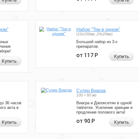
Купить
Купить
ном"
Набор "Три в одном"
)
(10x100мг, 20x20мг)
рных
Большой набор из 3-х
ления
препаратов.
аборе!
от 117
Р
Купить
Купить
Супер Виагра
100 + 60 мг
до 36 часов
Виагра и Дапоксетин в одной
ого акта в
таблетке. Усиление эрекции и
продление полового акта!
от 90
Р
Купить
Купить