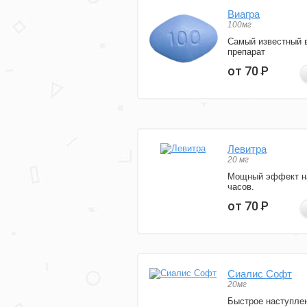
Виагра
100мг
Самый известный 
препарат
от 70
Р
Левитра
20 мг
Мощный эффект н
часов.
от 70
Р
Сиалис Софт
20мг
Быстрое наступле