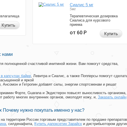
Сиалис 5 мг
5мг
 влагалища
Терапевтическая дозировка
Сиалиса для курсового
приема
Купить
от 60
Р
Купить
с нами
я полноценной счастливой инитмной жизни. Вам помогут средства,
 в капсулах байер
, Левитра и Сиалис, а также Попперсы помогут сделат
насыщенной и яркой
п, Ансомон и Гетропин добавят силы, энергии спортсменам и решат
, Мориамин Форте, Guarana и Экдистерон повысят выносливость организма,
т работу многих внутренних органов, омолодят кожу, и,
Заказать онлайн
 Почему нужно покупать именно у нас?
на территории России торговым представителем по продаже препаратов
чина
, силденафила
,
Купить дапоксетин Зарайск
и дистрибьютором други