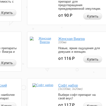
тимость с
препарат для
предотвращения
преждевременной эякуляции.
Купить
от 90
Р
Купить
Женская Виагра
100мг
 препараты
Новые, яркие ощущения для
— Виагра и
девушек и женщин.
от 116
Р
Купить
Купить
ский
Софт набор
(3x100мг, 3x20мг)
и наиболее
Выбери софт-препарат на
парат.
свой вкус!
от 117
Р