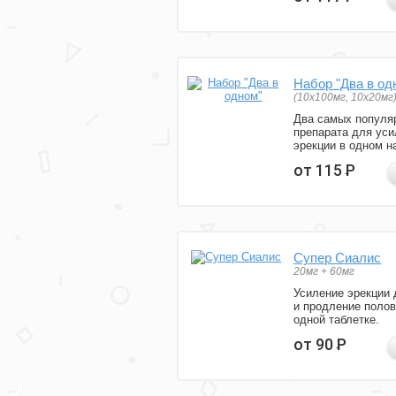
Набор "Два в од
(10x100мг, 10x20мг
Два самых популя
препарата для уси
эрекции в одном н
от 115
Р
Супер Сиалис
20мг + 60мг
Усиление эрекции 
и продление полов
одной таблетке.
от 90
Р