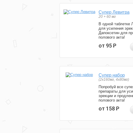
Супер Левитра
20 + 60 мг
В одной таблетке 
для усиления эрек
Дапоксетин для п
полового акта!
от 95
Р
Супер набор
(2х160мг, 4х80мг)
Попробуй все супе
препараты для ус
эрекции и продлен
полового акта!
от 158
Р