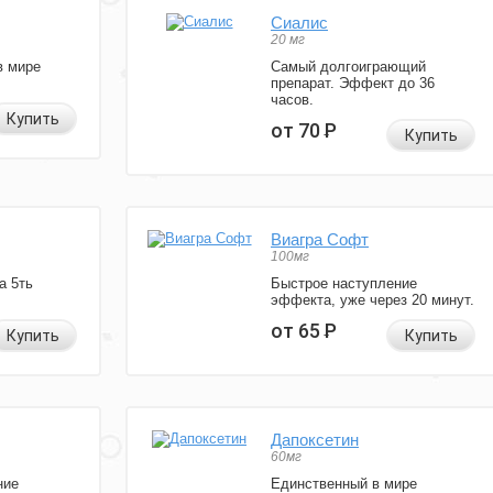
Сиалис
20 мг
в мире
Самый долгоиграющий
препарат. Эффект до 36
часов.
Купить
от 70
Р
Купить
Виагра Софт
100мг
а 5ть
Быстрое наступление
эффекта, уже через 20 минут.
от 65
Р
Купить
Купить
Дапоксетин
60мг
ние
Единственный в мире