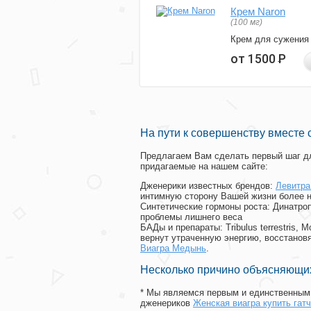
Крем Naron
(100 мг)
Крем для сужения
от 1500
Р
На пути к совершенству вместе 
Предлагаем Вам сделать первый шаг дл
придагаемые на нашем сайте:
Дженерики известных брендов:
Левитра
интимную сторону Вашей жизни более 
Синтетические гормоны роста
: Динатро
проблемы лишнего веса
БАДы и препараты:
Tribulus terrestris
вернут утраченную энергию, восстановя
Виагра Медынь
.
Несколько причино объясняющих
* Мы являемся первым и единственным 
дженериков
Женская виагра купить гат