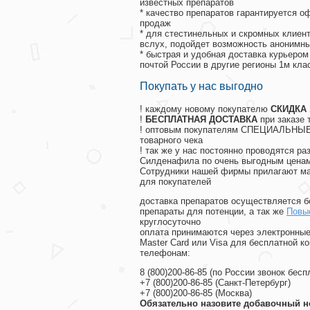
известных препаратов
* качество препаратов гарантируется 
продаж
* для стестинельных и скромных клиент
вслух, подойдет возможность анонимны
* быстрая и удобная доставка курьером
почтой России в другие регионы 1м кла
Покупать у нас выгодно
! каждому новому покупателю
СКИДКА
!
БЕСПЛАТНАЯ ДОСТАВКА
при заказе 
! оптовым покупателям СПЕЦИАЛЬНЫЕ 
товарного чека
! так же у нас постоянно проводятся 
Силденафила по очень выгодным ценам
Cотрудники нашей фирмы прилагают ма
для покупателей
доставка препаратов осуществляется б
препараты для потенции, а так же
Повы
круглосуточно
оплата принимаются через электронные
Master Card или Visa для бесплатной 
телефонам:
8
(800
)200-86-85
(
по России звонок бесп
+7
(800
)200-86-85
(
Санкт-Петербург)
+7
(800
)200-86-85
(
Москва)
Обязательно назовите добавочный н