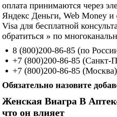
оплата принимаются через э
Яндекс Деньги, Web Money и с
Visa для бесплатной консуль
обратиться
»
по многоканаль
8
(800
)200-86-85
(
по Росси
+7
(800
)200-86-85
(
Санкт-П
+7
(800
)200-86-85
(
Москва)
Обязательно назовите доба
Женская Виагра В Аптеке
что он влияет