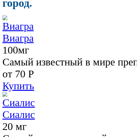
город.
Виагра
100мг
Самый известный в мире пре
от 70
Р
Купить
Сиалис
20 мг