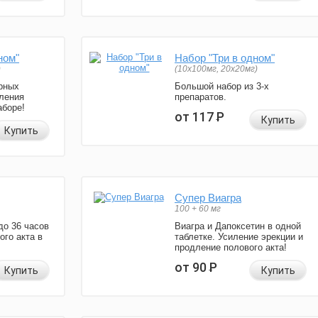
ном"
Набор "Три в одном"
)
(10x100мг, 20x20мг)
рных
Большой набор из 3-х
ления
препаратов.
аборе!
от 117
Р
Купить
Купить
Супер Виагра
100 + 60 мг
до 36 часов
Виагра и Дапоксетин в одной
ого акта в
таблетке. Усиление эрекции и
продление полового акта!
от 90
Р
Купить
Купить