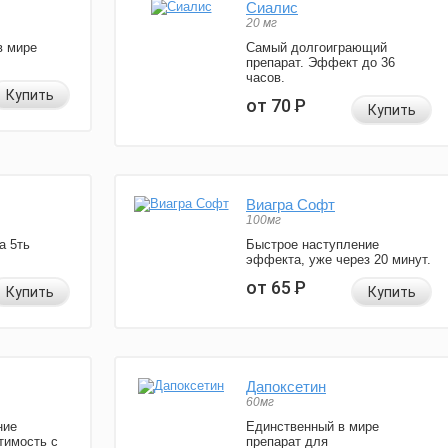
Сиалис
20 мг
в мире
Самый долгоиграющий
препарат. Эффект до 36
часов.
Купить
от 70
Р
Купить
Виагра Софт
100мг
а 5ть
Быстрое наступление
эффекта, уже через 20 минут.
от 65
Р
Купить
Купить
Дапоксетин
60мг
ние
Единственный в мире
тимость с
препарат для