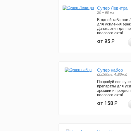
Супер Левитра
20 + 60 мг
В одной таблетке 
для усиления эрек
Дапоксетин для п
полового акта!
от 95
Р
Супер набор
(2х160мг, 4х80мг)
Попробуй все супе
препараты для ус
эрекции и продлен
полового акта!
от 158
Р