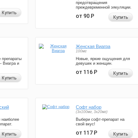
предотвращения
преждевременной эякуляции.
Купить
от 90
Р
Купить
Женская Виагра
100мг
 препараты
Новые, яркие ощущения для
— Виагра и
девушек и женщин.
от 116
Р
Купить
Купить
ский
Софт набор
(3x100мг, 3x20мг)
и наиболее
Выбери софт-препарат на
парат.
свой вкус!
от 117
Р
Купить
Купить