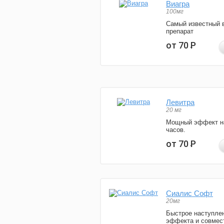
Виагра
100мг
Самый известный 
препарат
от 70
Р
Левитра
20 мг
Мощный эффект н
часов.
от 70
Р
Сиалис Софт
20мг
Быстрое наступле
эффекта и совмес