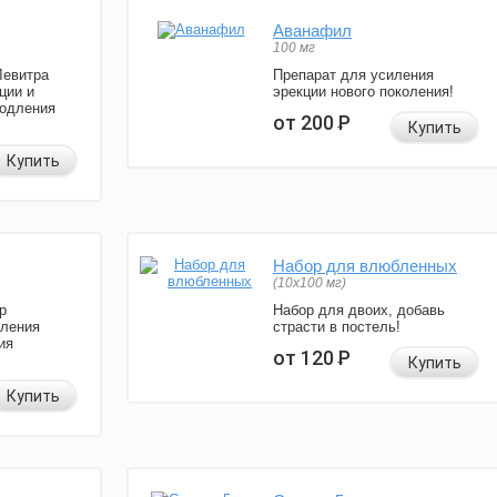
Аванафил
100 мг
Левитра
Препарат для усиления
ции и
эрекции нового поколения!
родления
от 200
Р
Купить
Купить
Набор для влюбленных
(10х100 мг)
р
Набор для двоих, добавь
иления
страсти в постель!
ия
от 120
Р
Купить
Купить