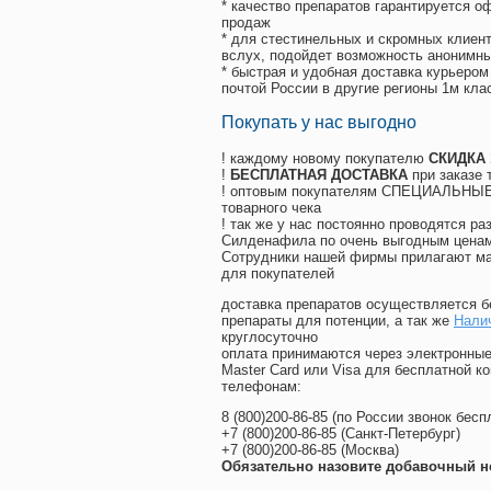
* качество препаратов гарантируется 
продаж
* для стестинельных и скромных клиент
вслух, подойдет возможность анонимны
* быстрая и удобная доставка курьером
почтой России в другие регионы 1м кла
Покупать у нас выгодно
! каждому новому покупателю
СКИДКА
!
БЕСПЛАТНАЯ ДОСТАВКА
при заказе 
! оптовым покупателям СПЕЦИАЛЬНЫЕ 
товарного чека
! так же у нас постоянно проводятся 
Силденафила по очень выгодным ценам
Cотрудники нашей фирмы прилагают ма
для покупателей
доставка препаратов осуществляется б
препараты для потенции, а так же
Налич
круглосуточно
оплата принимаются через электронные
Master Card или Visa для бесплатной 
телефонам:
8
(800
)200-86-85
(
по России звонок бесп
+7
(800
)200-86-85
(
Санкт-Петербург)
+7
(800
)200-86-85
(
Москва)
Обязательно назовите добавочный н