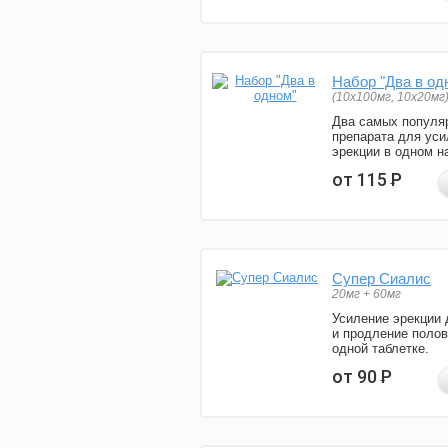
Набор "Два в од
(10x100мг, 10x20мг
Два самых популя
препарата для уси
эрекции в одном н
от 115
Р
Супер Сиалис
20мг + 60мг
Усиление эрекции 
и продление полов
одной таблетке.
от 90
Р