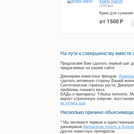
Крем Naron
(100 мг)
Крем для сужения
от 1500
Р
На пути к совершенству вместе 
Предлагаем Вам сделать первый шаг дл
придагаемые на нашем сайте:
Дженерики известных брендов:
Левитра
сделать интимную сторону Вашей жизн
Синтетические гормоны роста
: Динатро
проблемы лишнего веса
БАДы и препараты:
Tribulus terrestris
вернут утраченную энергию, восстановя
мг купить sup
.
Несколько причино объясняющих
* Мы являемся первым и единственным 
дженериков
Дапоксетин купить в Курск
других известных препаратов