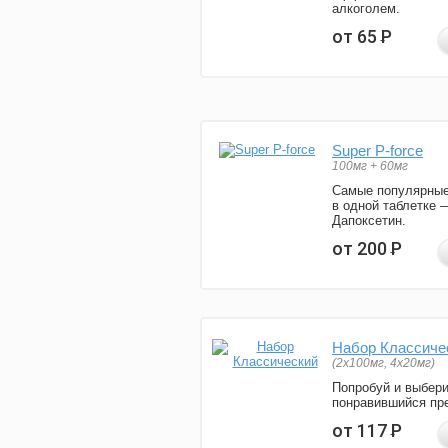
алкоголем.
от 65
Р
Super P-force
100мг + 60мг
Самые популярные
в одной таблетке 
Дапоксетин.
от 200
Р
Набор Классиче
(2x100мг, 4x20мг)
Попробуй и выбер
понравившийся пре
от 117
Р