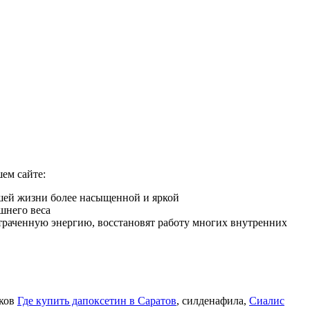
ем сайте:
ашей жизни более насыщенной и яркой
шнего веса
 утраченную энергию, восстановят работу многих внутренних
иков
Где купить дапоксетин в Саратов
, силденафила
,
Сиалис