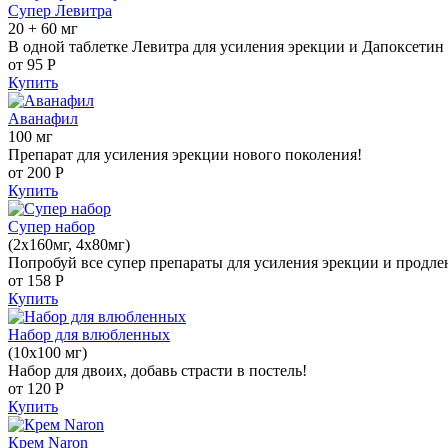
Супер Левитра
20 + 60 мг
В одной таблетке Левитра для усиления эрекции и Дапоксетин 
от 95
Р
Купить
Аванафил
100 мг
Препарат для усиления эрекции нового поколения!
от 200
Р
Купить
Супер набор
(2х160мг, 4х80мг)
Попробуй все супер препараты для усиления эрекции и продле
от 158
Р
Купить
Набор для влюбленных
(10х100 мг)
Набор для двоих, добавь страсти в постель!
от 120
Р
Купить
Крем Naron