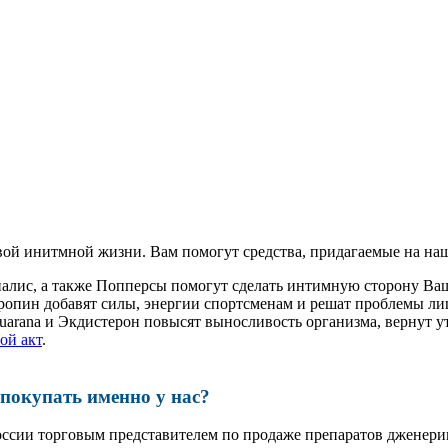
ой инитмной жизни. Вам помогут средства, придагаемые на наш
иалис, а также Попперсы помогут сделать интимную сторону В
ропин добавят силы, энергии спортсменам и решат проблемы ли
, Guarana и Экдистерон повысят выносливость организма, вернут
ой акт
.
окупать именно у нас?
оссии торговым представителем по продаже препаратов дженер