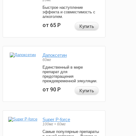
20мг
Быстрое наступление
эффекта и совместимость с
алкоголем.
от 65
Р
Купить
Дапоксетин
60мг
Единственный в мире
препарат для
предотвращения
преждевременной эякуляции.
от 90
Р
Купить
Super P-force
100мг + 60мг
Самые популярные препараты