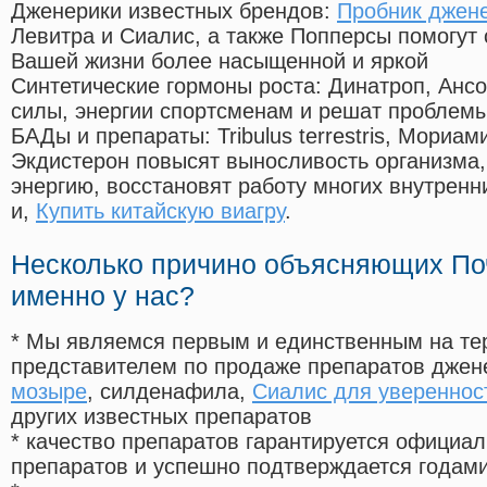
Дженерики известных брендов:
Пробник джене
Левитра и Сиалис, а также Попперсы помогут
Вашей жизни более насыщенной и яркой
Синтетические гормоны роста
: Динатроп, Анс
силы, энергии спортсменам и решат проблем
БАДы и препараты:
Tribulus terrestris, Мориа
Экдистерон повысят выносливость организма,
энергию, восстановят работу многих внутренн
и,
Купить китайскую виагру
.
Несколько причино объясняющих По
именно у нас?
* Мы являемся первым и единственным на те
представителем по продаже препаратов дже
мозыре
, силденафила
,
Сиалис для увереннос
других известных препаратов
* качество препаратов гарантируется офици
препаратов и успешно подтверждается годам