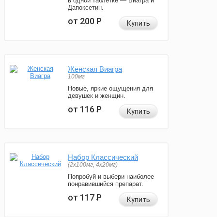
в одной таблетке — Виагра и
Дапоксетин.
от 200
Р
Купить
Женская Виагра
100мг
Новые, яркие ощущения для
девушек и женщин.
от 116
Р
Купить
Набор Классический
(2x100мг, 4x20мг)
Попробуй и выбери наиболее
понравившийся препарат.
от 117
Р
Купить