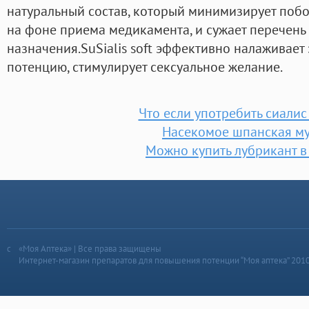
натуральный состав, который минимизирует поб
на фоне приема медикамента, и сужает перечень
назначения.SuSialis soft эффективно налаживает
потенцию, стимулирует сексуальное желание.
Что если употребить сиалис 
Насекомое шпанская м
Можно купить лубрикант в
«Моя Аптека» | Все права защищены
Интернет-магазин препаратов для повышения потенции “Моя аптека” 201