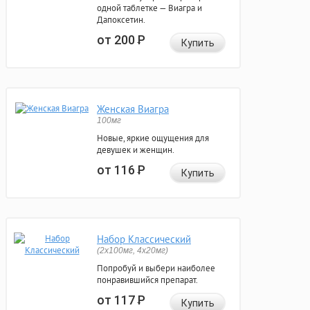
одной таблетке — Виагра и
Дапоксетин.
от 200
Р
Купить
Женская Виагра
100мг
Новые, яркие ощущения для
девушек и женщин.
от 116
Р
Купить
Набор Классический
(2x100мг, 4x20мг)
Попробуй и выбери наиболее
понравившийся препарат.
от 117
Р
Купить