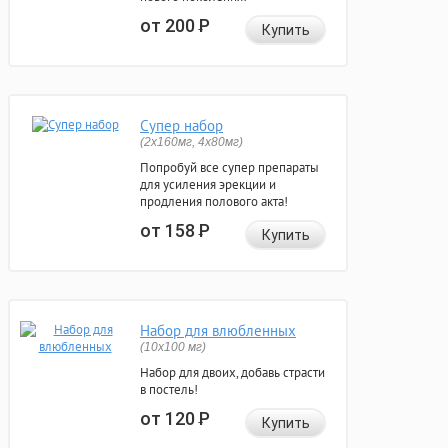
от 200
Р
Купить
Супер набор
(2х160мг, 4х80мг)
Попробуй все супер препараты
для усиления эрекции и
продления полового акта!
от 158
Р
Купить
Набор для влюбленных
(10х100 мг)
Набор для двоих, добавь страсти
в постель!
от 120
Р
Купить