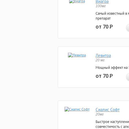
Виагра
100мг
Самый известный в 
препарат
от 70
Р
Левитра
20 мг
Мощный эффект на 5
от 70
Р
Сиалис Софт
20мг
Быстрое наступлени
совместимость с ал