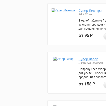
Супер Левитра
20 + 60 мг
В одной таблетке Л
усиления эрекции и
для продления поло
от 95
Р
Супер набор
(2х160мг, 4х80мг)
Попробуй все супер
для усиления эрекц
продления полового
от 158
Р