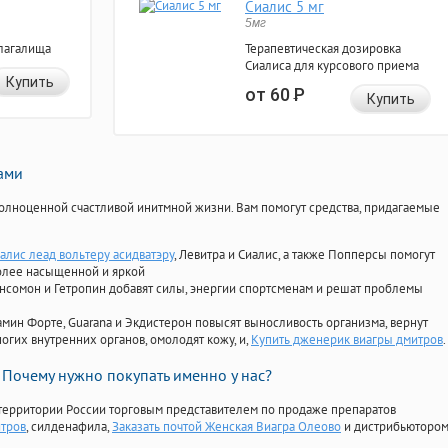
Сиалис 5 мг
5мг
лагалища
Терапевтическая дозировка
Сиалиса для курсового приема
Купить
от 60
Р
Купить
нами
олноценной счастливой инитмной жизни. Вам помогут средства, придагаемые
алис леад вольтеру асидватэру
, Левитра и Сиалис, а также Попперсы помогут
олее насыщенной и яркой
Ансомон и Гетропин добавят силы, энергии спортсменам и решат проблемы
ориамин Форте, Guarana и Экдистерон повысят выносливость организма, вернут
огих внутренних органов, омолодят кожу, и,
Купить дженерик виагры дмитров
.
Почему нужно покупать именно у нас?
территории России торговым представителем по продаже препаратов
итров
, силденафила
,
Заказать почтой Женская Виагра Олеово
и дистрибьюторо