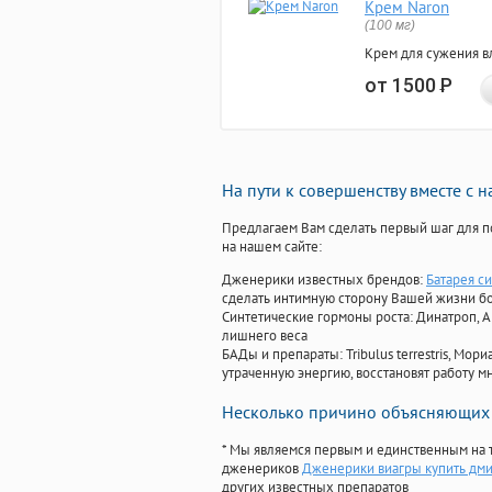
Крем Naron
(100 мг)
Крем для сужения в
от 1500
Р
На пути к совершенству вместе с 
Предлагаем Вам сделать первый шаг для п
на нашем сайте:
Дженерики известных брендов:
Батарея си
сделать интимную сторону Вашей жизни б
Синтетические гормоны роста
: Динатроп, 
лишнего веса
БАДы и препараты:
Tribulus terrestris, М
утраченную энергию, восстановят работу мн
Несколько причино объясняющих 
* Мы являемся первым и единственным на 
дженериков
Дженерики виагры купить дм
других известных препаратов