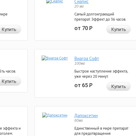
Сиалис
20 мг
мире
Самый долгоиграющий
препарат. Эффект до 36 часов.
от 70
Р
Купить
Купить
Виагра Софт
100мг
ть часов.
Быстрое наступление эффекта,
уже через 20 минут.
Купить
от 65
Р
Купить
Дапоксетин
60мг
е эффекта и
Единственный в мире препарат
коголем.
для предотвращения