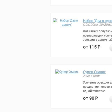
Набор "Два в одн
(10x100мг, 10x20мг
Два самых популяр
препарата для усил
эрекции в одном на
от 115
Р
Супер Сиалис
20мг + 60мг
Усиление эрекции до
продление полового
одной таблетке.
от 90
Р