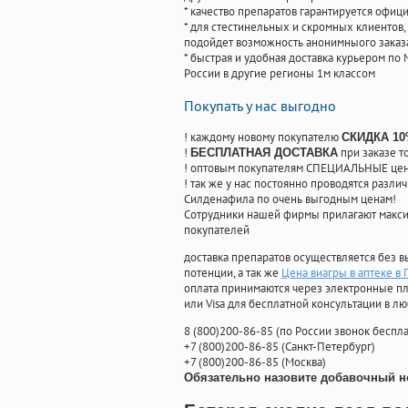
* качество препаратов гарантируется офи
* для стестинельных и скромных клиентов,
подойдет возможность анонимныого заказа
* быстрая и удобная доставка курьером по 
России в другие регионы 1м классом
Покупать у нас выгодно
! каждому новому покупателю
СКИДКА 1
!
при заказе т
БЕСПЛАТНАЯ ДОСТАВКА
! оптовым покупателям СПЕЦИАЛЬНЫЕ цены
! так же у нас постоянно проводятся раз
Силденафила по очень выгодным ценам!
Cотрудники нашей фирмы прилагают макси
покупателей
доставка препаратов осуществляется без в
потенции, а так же
Цена виагры в аптеке в
оплата принимаются через электронные пл
или Visa для бесплатной консультации в л
8
(800
)200-86-85
(
по России звонок беспла
+7
(800
)200-86-85
(
Санкт-Петербург)
+7
(800
)200-86-85
(
Москва)
Обязательно назовите добавочный н