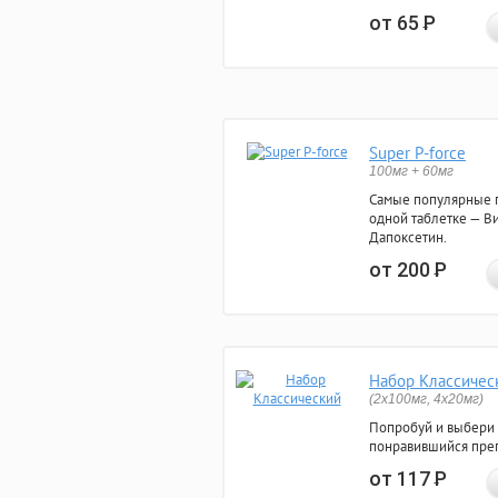
от 65
Р
Super P-force
100мг + 60мг
Самые популярные 
одной таблетке — Ви
Дапоксетин.
от 200
Р
Набор Классичес
(2x100мг, 4x20мг)
Попробуй и выбери
понравившийся преп
от 117
Р