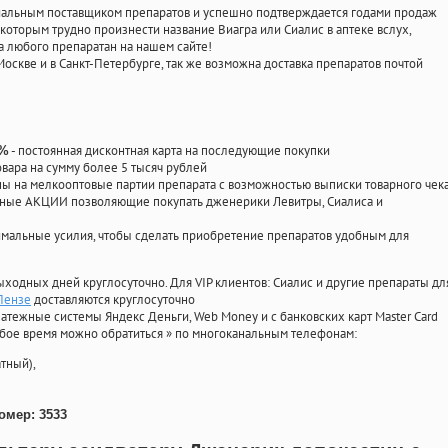
циальным поставщиком препаратов и успешно подтверждается годами продаж
 которым трудно произнести название Виагра или Сиалис в аптеке вслух,
 любого препаратан на нашем сайте!
Москве и в Санкт-Петербурге, так же возможна доставка препаратов почтой
- постоянная дисконтная карта на последующие покупки
0%
овара на сумму более 5 тысяч рублей
 на мелкооптовые партии препарата с возможностью выписки товарного чек
личные АКЦИИ позволяющие покупать дженерики Левитры, Сиалиса и
мальные усилия, чтобы сделать приобретение препаратов удобным для
ыходных дней круглосуточно. Для VIP клиентов: Сиалис и другие препараты дл
 Пензе
доставляются круглосуточно
атежные системы Яндекс Деньги, Web Money и с банковских карт Master Card
юбое время можно обратиться
»
по многоканальным телефонам:
тный),
омер: 3533