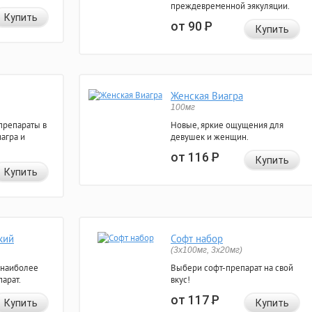
преждевременной эякуляции.
Купить
от 90
Р
Купить
Женская Виагра
100мг
препараты в
Новые, яркие ощущения для
агра и
девушек и женщин.
от 116
Р
Купить
Купить
кий
Софт набор
(3x100мг, 3x20мг)
 наиболее
Выбери софт-препарат на свой
арат.
вкус!
от 117
Р
Купить
Купить