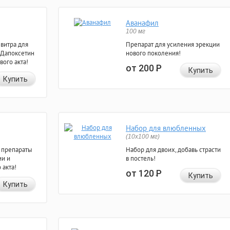
Аванафил
100 мг
евитра для
Препарат для усиления эрекции
 Дапоксетин
нового поколения!
вого акта!
от 200
Р
Купить
Купить
Набор для влюбленных
(10х100 мг)
 препараты
Набор для двоих, добавь страсти
ии и
в постель!
 акта!
от 120
Р
Купить
Купить