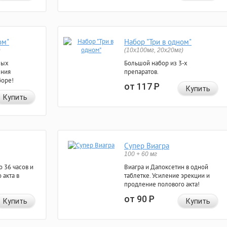
ом"
Набор "Три в одном"
)
(10x100мг, 20x20мг)
ных
Большой набор из 3-х
ения
препаратов.
боре!
от 117
Р
Купить
Купить
Супер Виагра
100 + 60 мг
 36 часов и
Виагра и Дапоксетин в одной
 акта в
таблетке. Усиление эрекции и
продление полового акта!
от 90
Р
Купить
Купить