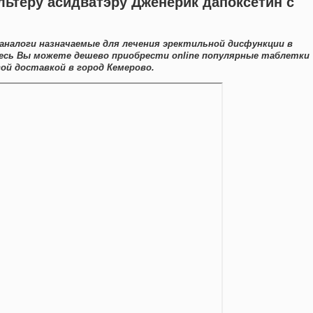
льтеру асидватэру Дженерик дапоксетин с
 аналоги назначаемые для лечения эректильной дисфункции в
Здесь Вы можете дешево приобрести online популярные таблетки
ой доставкой в город Кемерово.