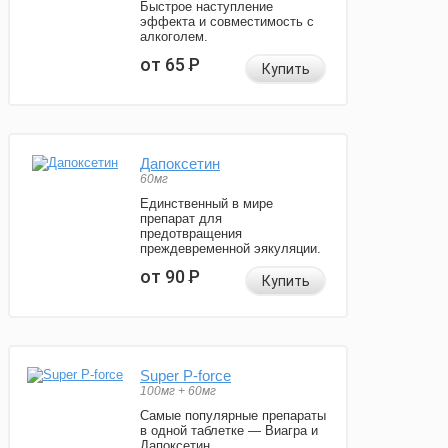
Быстрое наступление
эффекта и совместимость с
алкоголем.
от 65
Р
Купить
Дапоксетин
60мг
Единственный в мире
препарат для
предотвращения
преждевременной эякуляции.
от 90
Р
Купить
Super P-force
100мг + 60мг
Самые популярные препараты
в одной таблетке — Виагра и
Дапоксетин.