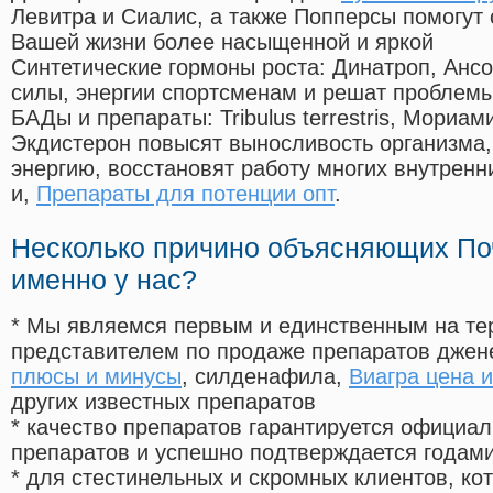
Левитра и Сиалис, а также Попперсы помогут
Вашей жизни более насыщенной и яркой
Синтетические гормоны роста
: Динатроп, Анс
силы, энергии спортсменам и решат проблем
БАДы и препараты:
Tribulus terrestris, Мориа
Экдистерон повысят выносливость организма,
энергию, восстановят работу многих внутренн
и,
Препараты для потенции опт
.
Несколько причино объясняющих По
именно у нас?
* Мы являемся первым и единственным на те
представителем по продаже препаратов дже
плюсы и минусы
, силденафила
,
Виагра цена 
других известных препаратов
* качество препаратов гарантируется офици
препаратов и успешно подтверждается годам
* для стестинельных и скромных клиентов, ко