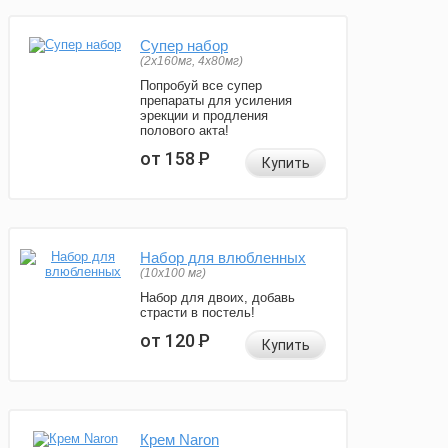
Супер набор
(2х160мг, 4х80мг)
Попробуй все супер
препараты для усиления
эрекции и продления
полового акта!
от 158
Р
Купить
Набор для влюбленных
(10х100 мг)
Набор для двоих, добавь
страсти в постель!
от 120
Р
Купить
Крем Naron