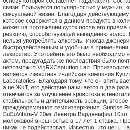
основу которой составляет Тадалафил. Состав
связи: Пользуется популярностью у мужчин, 
сексуальной жизни. Благодаря действующему
которое содержится в данном продукте в кол
может на протяжении суток после его приема
реакцию, способствующей выпадению волос. 
нельзя употреблять алкоголь. Иногда дженер
быстродейственным и удобным в применении,
лекарство. Употребить его было необходимо 
актом, предугадать же последствия было почт
невозможно.VigRXCenturion Lab. Производите
является известная индийская компания Купи
Laboratories. Благодаря тому, что он впитыва
а не ЖКТ, его действие начинается в два раза
отвечается за улучшение кровотока в генитали
стабильность и длительность эрекции, второе
преждевременное семяизвержение. Sunrise R
SuSuVitara-V 20мг Левитра Варденафил 10шт
моложавой внешностью в 17 лет 1 ставка. Про
никак не подействовал. Известно, что цены на