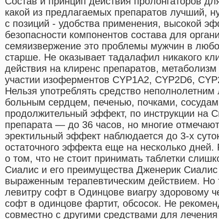
Состав и принцип действия пролонгаторов дл
какой из предлагаемых препаратов лучший, н
с позиций - удобства применения, высокой эф
безопасности компонентов состава для орга
семяизвержение это проблемы мужчин в любом
старше. Не оказывает тадалафил никакого кл
действия на клиренс препаратов, метаболизм
участии изоферментов CYP1А2, CYP2D6, CYP
Нельзя употреблять средство неполнолетним
больным сердцем, печенью, почками, сосудам
продолжительный эффект, по инструкции на 
препарата — до 36 часов, но многие отмечаю
эректильный эффект наблюдается до 3-х суто
остаточного эффекта еще на несколько дней.
о том, что не стоит принимать таблетки слиш
Сиалис и его преимущества Дженерик Сиалис 
выраженным терапевтическим действием. Но т
левитру софт в Одинцове виагру здоровому ч
софт в одинцове фартит, обсосок. Не рекоме
совместно с другими средствами для лечения