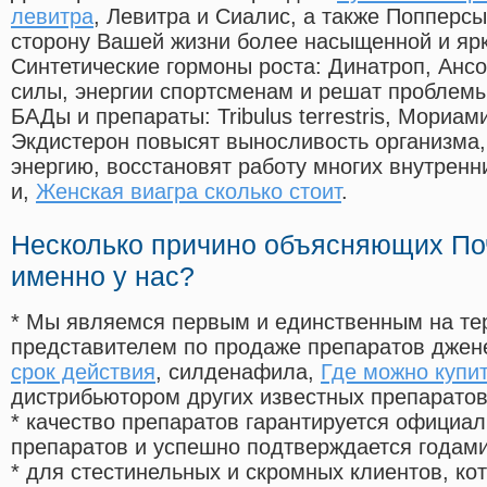
левитра
, Левитра и Сиалис, а также Попперс
сторону Вашей жизни более насыщенной и яр
Синтетические гормоны роста
: Динатроп, Анс
силы, энергии спортсменам и решат проблем
БАДы и препараты:
Tribulus terrestris, Мориа
Экдистерон повысят выносливость организма,
энергию, восстановят работу многих внутренн
и,
Женская виагра сколько стоит
.
Несколько причино объясняющих По
именно у нас?
* Мы являемся первым и единственным на те
представителем по продаже препаратов дже
срок действия
, силденафила
,
Где можно купит
дистрибьютором других известных препарато
* качество препаратов гарантируется офици
препаратов и успешно подтверждается годам
* для стестинельных и скромных клиентов, ко