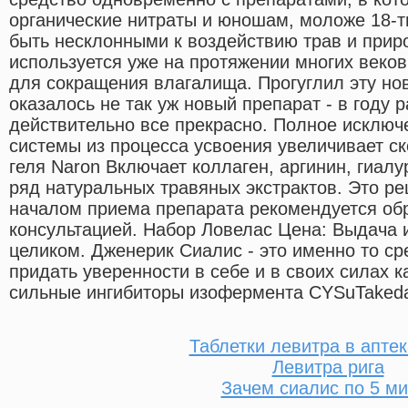
органические нитраты и юношам, моложе 18-ти
быть несклонными к воздействию трав и прир
используется уже на протяжении многих веко
для сокращения влагалища. Прогуглил эту нов
оказалось не так уж новый препарат - в году 
действительно все прекрасно. Полное исклю
системы из процесса усвоения увеличивает ск
геля Naron Включает коллаген, аргинин, гиалу
ряд натуральных травяных экстрактов. Это ре
началом приема препарата рекомендуется обр
консультацией. Набор Ловелас Цена: Выдача и
целиком. Дженерик Сиалис - это именно то ср
придать уверенности в себе и в своих силах 
сильные ингибиторы изофермента CYSuTakeda
Таблетки левитра в апте
Левитра рига
Зачем сиалис по 5 ми