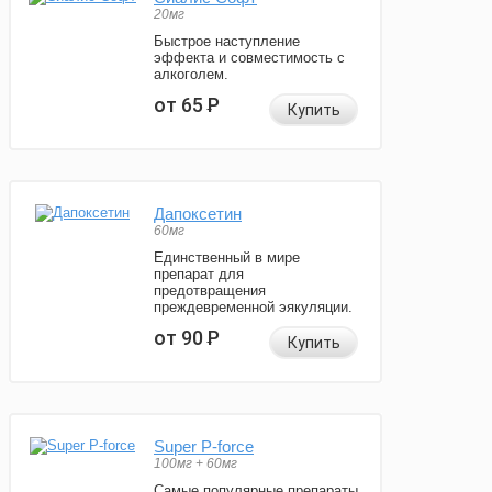
20мг
Быстрое наступление
эффекта и совместимость с
алкоголем.
от 65
Р
Купить
Дапоксетин
60мг
Единственный в мире
препарат для
предотвращения
преждевременной эякуляции.
от 90
Р
Купить
Super P-force
100мг + 60мг
Самые популярные препараты