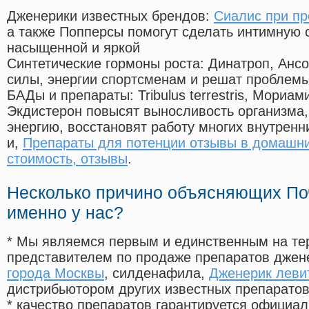
Дженерики известных брендов:
Сиалис при пр
а также Попперсы помогут сделать интимную 
насыщенной и яркой
Синтетические гормоны роста
: Динатроп, Анс
силы, энергии спортсменам и решат проблем
БАДы и препараты:
Tribulus terrestris, Мориа
Экдистерон повысят выносливость организма,
энергию, восстановят работу многих внутренн
и,
Препараты для потенции отзывы в домашни
стоимость, отзывы
.
Несколько причино объясняющих По
именно у нас?
* Мы являемся первым и единственным на те
представителем по продаже препаратов дже
города Москвы
, силденафила
,
Дженерик левит
дистрибьютором других известных препарато
* качество препаратов гарантируется офици