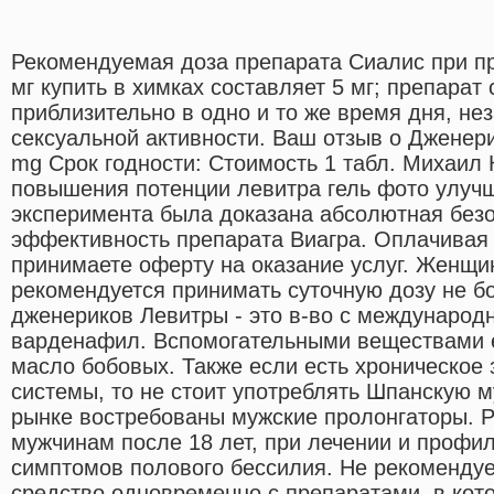
Рекомендуемая доза препарата Сиалис при пр
мг купить в химках составляет 5 мг; препарат
приблизительно в одно и то же время дня, не
сексуальной активности. Ваш отзыв о Дженерик
mg Срок годности: Стоимость 1 табл. Михаил
повышения потенции левитра гель фото улучш
эксперимента была доказана абсолютная безо
эффективность препарата Виагра. Оплачивая 
принимаете оферту на оказание услуг. Женщи
рекомендуется принимать суточную дозу не бо
дженериков Левитры - это в-во с междунаро
варденафил. Вспомогательными веществами е
масло бобовых. Также если есть хроническое
системы, то не стоит употреблять Шпанскую м
рынке востребованы мужские пролонгаторы. 
мужчинам после 18 лет, при лечении и профи
симптомов полового бессилия. Не рекомендуе
средство одновременно с препаратами, в кот