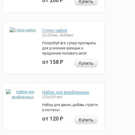
от 200
Р
Купить
Супер набор
(2х160мг, 4х80мг)
Попробуй все супер препараты
для усиления эрекции и
продления полового акта!
от 158
Р
Купить
Набор для влюбленных
(10х100 мг)
Набор для двоих, добавь страсти
в постель!
от 120
Р
Купить