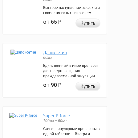
Быстрое наступление эффекта и
совместимость с алкоголем.
от 65
Р
Купить
Дапоксетин
60мг
Единственный в мире препарат
для предотвращения
преждевременной эякуляции.
от 90
Р
Купить
Super P-force
100мг + 60мг
Самые популярные препараты в
одной таблетке — Виагра и