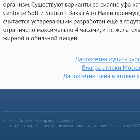
организм. Существуют варианты со сиалис уфа ка
Cenforce Soft и Sildisoft Заказ А от Наши преиму
считается устаревающим разработан ещё в годут
ограничено максимально 4 часами, и не желатель
жирной и обильной пищей.
Дапоксетин купить кур
Виагра аптеки Моск
Дапоксетин цена в аптеке 
«Моя Аптека» | Все права защищены
Интернет-магазин препаратов для повышения потенции “Моя аптека” 201