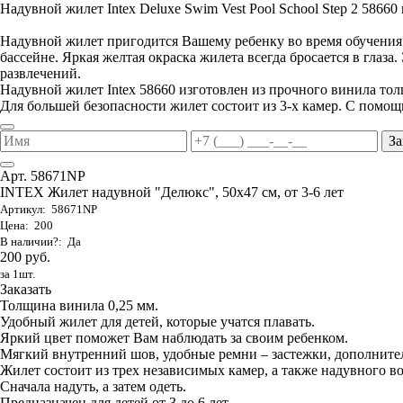
Надувной жилет Intex Deluxe Swim Vest Pool School Step 2 58660 п
Надувной жилет пригодится Вашему ребенку во время обучения е
бассейне. Яркая желтая окраска жилета всегда бросается в глаза
развлечений.
Надувной жилет Intex 58660 изготовлен из прочного винила то
Для большей безопасности жилет состоит из 3-х камер. С помощ
За
Арт. 58671NP
INTEX Жилет надувной "Делюкс", 50х47 см, от 3-6 лет
Артикул: 58671NP
Цена: 200
В наличии?: Да
200 руб.
за 1шт.
Заказать
Толщина винила 0,25 мм.
Удобный жилет для детей, которые учатся плавать.
Яркий цвет поможет Вам наблюдать за своим ребенком.
Мягкий внутренний шов, удобные ремни – застежки, дополните
Жилет состоит из трех независимых камер, а также надувного в
Сначала надуть, а затем одеть.
Предназначен для детей от 3 до 6 лет.