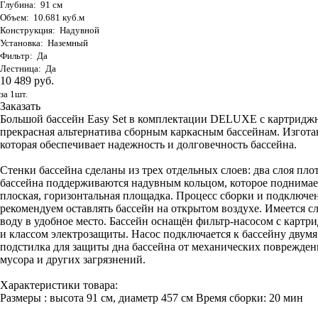
Глубина: 91 см
Объем: 10.681 куб.м
Конструкция: Надувной
Установка: Наземный
Фильтр: Да
Лестница: Да
10 489 руб.
за 1шт.
Заказать
Большой бассейн Easy Set в комплектации DELUXE с картриджны
прекрасная альтернатива сборным каркасным бассейнам. Изго
которая обеспечивает надежность и долговечность бассейна.
Стенки бассейна сделаны из трех отдельных слоев: два слоя пло
бассейна поддерживаются надувным кольцом, которое поднимаетс
плоская, горизонтальная площадка. Процесс сборки и подключени
рекомендуем оставлять бассейн на открытом воздухе. Имеется 
воду в удобное место. Бассейн оснащён фильтр-насосом с карт
и классом электрозащиты. Насос подключается к бассейну двум
подстилка для защиты дна бассейна от механических поврежден
мусора и других загрязнений.
Характеристики товара:
Размеры : высота 91 см, диаметр 457 см Время сборки: 20 мин