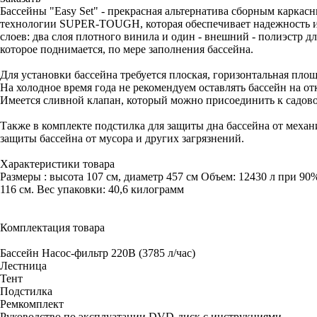
Бассейны "Easy Set" - прекрасная альтернатива сборным карка
технологии SUPER-TOUGH, которая обеспечивает надежность и 
слоев: два слоя плотного винила и один - внешний - полиэстр 
которое поднимается, по мере заполнения бассейна.
Для установки бассейна требуется плоская, горизонтальная площ
На холодное время года не рекомендуем оставлять бассейн на от
Имеется сливной клапан, который можно присоединить к садово
Также в комплекте подстилка для защиты дна бассейна от меха
защиты бассейна от мусора и других загрязнений.
Характеристики товара
Размеры : высота 107 см, диаметр 457 см Объем: 12430 л при 90
116 см. Вес упаковки: 40,6 килограмм
Комплектация товара
Бассейн Насос-фильтр 220В (3785 л/час)
Лестница
Тент
Подстилка
Ремкомплект
Руководство по эксплуатации DVD-диск с инструкциями