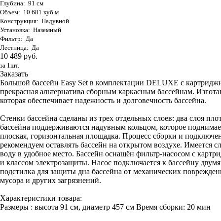
Глубина: 91 см
Объем: 10.681 куб.м
Конструкция: Надувной
Установка: Наземный
Фильтр: Да
Лестница: Да
10 489 руб.
за 1шт.
Заказать
Большой бассейн Easy Set в комплектации DELUXE с картриджны
прекрасная альтернатива сборным каркасным бассейнам. Изго
которая обеспечивает надежность и долговечность бассейна.
Стенки бассейна сделаны из трех отдельных слоев: два слоя пло
бассейна поддерживаются надувным кольцом, которое поднимаетс
плоская, горизонтальная площадка. Процесс сборки и подключени
рекомендуем оставлять бассейн на открытом воздухе. Имеется 
воду в удобное место. Бассейн оснащён фильтр-насосом с карт
и классом электрозащиты. Насос подключается к бассейну двум
подстилка для защиты дна бассейна от механических поврежден
мусора и других загрязнений.
Характеристики товара:
Размеры : высота 91 см, диаметр 457 см Время сборки: 20 мин