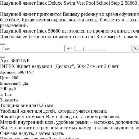
Надувной жилет Intex Deluxe Swim Vest Pool School Step 2 58660 п
Надувной жилет пригодится Вашему ребенку во время обучения е
бассейне. Яркая желтая окраска жилета всегда бросается в глаза
развлечений.
Надувной жилет Intex 58660 изготовлен из прочного винила то
Для большей безопасности жилет состоит из 3-х камер. С помощ
За
Арт. 58671NP
INTEX Жилет надувной "Делюкс", 50х47 см, от 3-6 лет
Артикул: 58671NP
Цена: 200
В наличии?: Да
200 руб.
за 1шт.
Заказать
Толщина винила 0,25 мм.
Удобный жилет для детей, которые учатся плавать.
Яркий цвет поможет Вам наблюдать за своим ребенком.
Мягкий внутренний шов, удобные ремни – застежки, дополните
Жилет состоит из трех независимых камер, а также надувного в
Сначала надуть, а затем одеть.
Предназначен для детей от 3 до 6 лет.