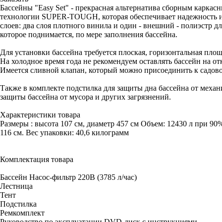
Бассейны "Easy Set" - прекрасная альтернатива сборным карка
технологии SUPER-TOUGH, которая обеспечивает надежность и 
слоев: два слоя плотного винила и один - внешний - полиэстр 
которое поднимается, по мере заполнения бассейна.
Для установки бассейна требуется плоская, горизонтальная площ
На холодное время года не рекомендуем оставлять бассейн на от
Имеется сливной клапан, который можно присоединить к садово
Также в комплекте подстилка для защиты дна бассейна от меха
защиты бассейна от мусора и других загрязнений.
Характеристики товара
Размеры : высота 107 см, диаметр 457 см Объем: 12430 л при 90
116 см. Вес упаковки: 40,6 килограмм
Комплектация товара
Бассейн Насос-фильтр 220В (3785 л/час)
Лестница
Тент
Подстилка
Ремкомплект
Руководство по эксплуатации DVD-диск с инструкциями