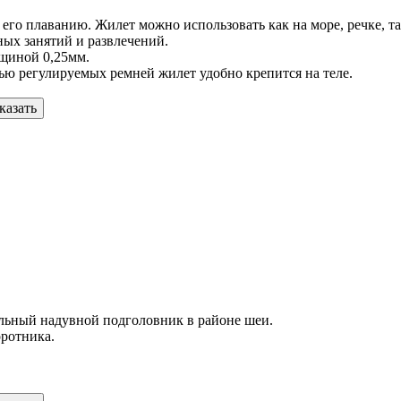
о плаванию. Жилет можно использовать как на море, речке, так 
ных занятий и развлечений.
лщиной 0,25мм.
ью регулируемых ремней жилет удобно крепится на теле.
казать
льный надувной подголовник в районе шеи.
оротника.