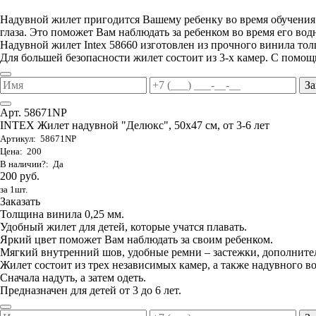
Надувной жилет пригодится Вашему ребенку во время обучения ег
глаза. Это поможет Вам наблюдать за ребенком во время его вод
Надувной жилет Intex 58660 изготовлен из прочного винила то
Для большей безопасности жилет состоит из 3-х камер. С помощ
За
Арт. 58671NP
INTEX Жилет надувной "Делюкс", 50х47 см, от 3-6 лет
Артикул: 58671NP
Цена: 200
В наличии?: Да
200 руб.
за 1шт.
Заказать
Толщина винила 0,25 мм.
Удобный жилет для детей, которые учатся плавать.
Яркий цвет поможет Вам наблюдать за своим ребенком.
Мягкий внутренний шов, удобные ремни – застежки, дополните
Жилет состоит из трех независимых камер, а также надувного в
Сначала надуть, а затем одеть.
Предназначен для детей от 3 до 6 лет.