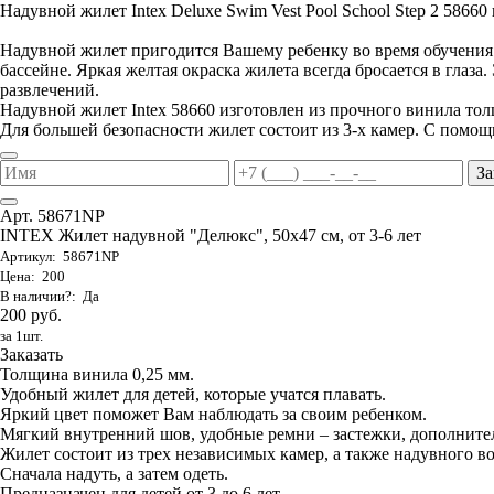
Надувной жилет Intex Deluxe Swim Vest Pool School Step 2 58660 п
Надувной жилет пригодится Вашему ребенку во время обучения е
бассейне. Яркая желтая окраска жилета всегда бросается в глаза
развлечений.
Надувной жилет Intex 58660 изготовлен из прочного винила то
Для большей безопасности жилет состоит из 3-х камер. С помощ
За
Арт. 58671NP
INTEX Жилет надувной "Делюкс", 50х47 см, от 3-6 лет
Артикул: 58671NP
Цена: 200
В наличии?: Да
200 руб.
за 1шт.
Заказать
Толщина винила 0,25 мм.
Удобный жилет для детей, которые учатся плавать.
Яркий цвет поможет Вам наблюдать за своим ребенком.
Мягкий внутренний шов, удобные ремни – застежки, дополните
Жилет состоит из трех независимых камер, а также надувного в
Сначала надуть, а затем одеть.
Предназначен для детей от 3 до 6 лет.