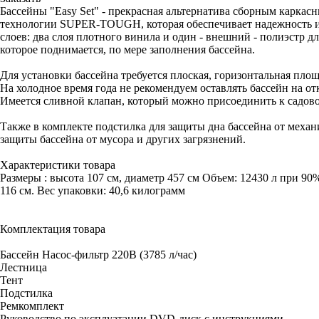
Бассейны "Easy Set" - прекрасная альтернатива сборным карка
технологии SUPER-TOUGH, которая обеспечивает надежность и 
слоев: два слоя плотного винила и один - внешний - полиэстр 
которое поднимается, по мере заполнения бассейна.
Для установки бассейна требуется плоская, горизонтальная площ
На холодное время года не рекомендуем оставлять бассейн на от
Имеется сливной клапан, который можно присоединить к садово
Также в комплекте подстилка для защиты дна бассейна от меха
защиты бассейна от мусора и других загрязнений.
Характеристики товара
Размеры : высота 107 см, диаметр 457 см Объем: 12430 л при 90
116 см. Вес упаковки: 40,6 килограмм
Комплектация товара
Бассейн Насос-фильтр 220В (3785 л/час)
Лестница
Тент
Подстилка
Ремкомплект
Руководство по эксплуатации DVD-диск с инструкциями