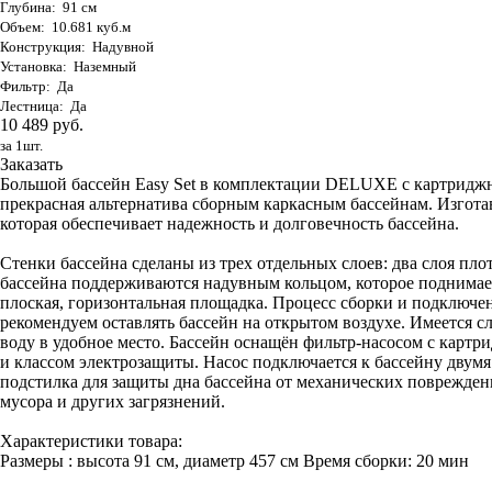
Глубина: 91 см
Объем: 10.681 куб.м
Конструкция: Надувной
Установка: Наземный
Фильтр: Да
Лестница: Да
10 489 руб.
за 1шт.
Заказать
Большой бассейн Easy Set в комплектации DELUXE с картриджны
прекрасная альтернатива сборным каркасным бассейнам. Изго
которая обеспечивает надежность и долговечность бассейна.
Стенки бассейна сделаны из трех отдельных слоев: два слоя пло
бассейна поддерживаются надувным кольцом, которое поднимаетс
плоская, горизонтальная площадка. Процесс сборки и подключени
рекомендуем оставлять бассейн на открытом воздухе. Имеется 
воду в удобное место. Бассейн оснащён фильтр-насосом с карт
и классом электрозащиты. Насос подключается к бассейну двум
подстилка для защиты дна бассейна от механических поврежден
мусора и других загрязнений.
Характеристики товара:
Размеры : высота 91 см, диаметр 457 см Время сборки: 20 мин