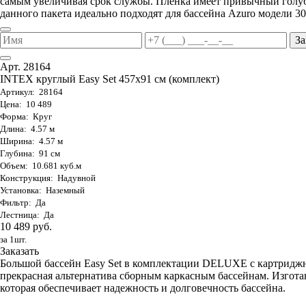
самым увеличивая срок службы. Пленка имеет привычный голуб
данного пакета идеально подходят для бассейна Azuro модели 30
За
Арт. 28164
INTEX круглый Easy Set 457х91 см (комплект)
Артикул: 28164
Цена: 10 489
Форма: Круг
Длина: 4.57 м
Ширина: 4.57 м
Глубина: 91 см
Объем: 10.681 куб.м
Конструкция: Надувной
Установка: Наземный
Фильтр: Да
Лестница: Да
10 489 руб.
за 1шт.
Заказать
Большой бассейн Easy Set в комплектации DELUXE с картриджны
прекрасная альтернатива сборным каркасным бассейнам. Изго
которая обеспечивает надежность и долговечность бассейна.