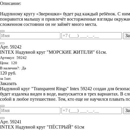
Описание:
Надувному кругу «Зверюшки» будет рад каждый ребёнок. С ним 
понравится малышу и привлечёт восторженные взгляды окружаю
сложенном состоянии он не займёт много места.
За
Арт. 59242
INTEX Надувной круг "МОРСКИЕ ЖИТЕЛИ" 61см.
Артикул: 59242
Цена: 120
В наличии?: Да
120 руб.
за 1шт.
Заказать
Надувной круг "Transparent Rings" Intex 59242 создан для безоп
будет издалека виден в воде, выпускается в трех вариантах. В с
собой в любое путешествие. Тем, кто еще не научился плавать 
За
Арт. 59241
INTEX Надувной круг "ПЁСТРЫЙ" 61см