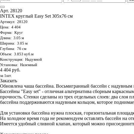
Арт. 28120
INTEX круглый Easy Set 305х76 см
Артикул: 28120
Цена: 4 404
Форма: Круг
Длина: 3.05 м
Ширина: 3.05 м
Глубина: 76 см
Объем: 3.853 куб.м
Конструкция: Надувной
Установка: Наземный
4 404 руб.
за 1шт.
Заказать
Обновлена чаша бассейна. Восьмигранный бассейн с надувным ко
Бассейны "Easy set" - отличная альтернатива сборным каркас
прочность. Стенки сделаны из трех отдельных слоев: два слоя п
бассейна поддерживаются надувным кольцом, которое поднимает
Для установки бассейна нужна плоская, горизонтальная площадк
На холодное время года не рекомендуем оставлять бассейн на от
Имеется удобный сливной клапан, который можно присоединить