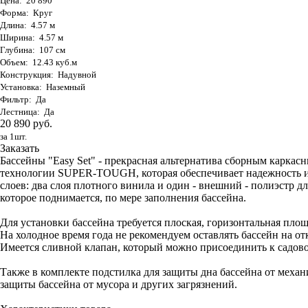
Цена: 20 890
Форма: Круг
Длина: 4.57 м
Ширина: 4.57 м
Глубина: 107 см
Объем: 12.43 куб.м
Конструкция: Надувной
Установка: Наземный
Фильтр: Да
Лестница: Да
20 890 руб.
за 1шт.
Заказать
Бассейны "Easy Set" - прекрасная альтернатива сборным карка
технологии SUPER-TOUGH, которая обеспечивает надежность и 
слоев: два слоя плотного винила и один - внешний - полиэстр 
которое поднимается, по мере заполнения бассейна.
Для установки бассейна требуется плоская, горизонтальная площ
На холодное время года не рекомендуем оставлять бассейн на от
Имеется сливной клапан, который можно присоединить к садово
Также в комплекте подстилка для защиты дна бассейна от меха
защиты бассейна от мусора и других загрязнений.