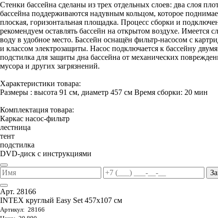
Стенки бассейна сделаны из трех отдельных слоев: два слоя пло
бассейна поддерживаются надувным кольцом, которое поднимаетс
плоская, горизонтальная площадка. Процесс сборки и подключени
рекомендуем оставлять бассейн на открытом воздухе. Имеется 
воду в удобное место. Бассейн оснащён фильтр-насосом с карт
и классом электрозащиты. Насос подключается к бассейну двум
подстилка для защиты дна бассейна от механических поврежден
мусора и других загрязнений.
Характеристики товара:
Размеры : высота 91 см, диаметр 457 см Время сборки: 20 мин
Комплектация товара:
Каркас насос-фильтр
лестница
тент
подстилка
DVD-диск с инструкциями
За
Арт. 28166
INTEX круглый Easy Set 457х107 см
Артикул: 28166