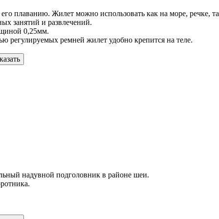
о плаванию. Жилет можно использовать как на море, речке, так 
ных занятий и развлечений.
лщиной 0,25мм.
ью регулируемых ремней жилет удобно крепится на теле.
казать
льный надувной подголовник в районе шеи.
оротника.