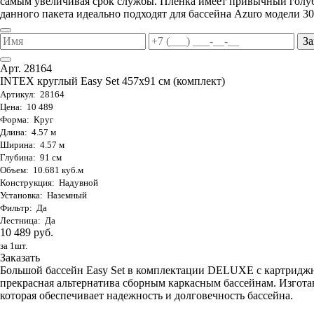
самым увеличивая срок службы. Пленка имеет привычный голуб
данного пакета идеально подходят для бассейна Azuro модели 30
За
Арт. 28164
INTEX круглый Easy Set 457х91 см (комплект)
Артикул: 28164
Цена: 10 489
Форма: Круг
Длина: 4.57 м
Ширина: 4.57 м
Глубина: 91 см
Объем: 10.681 куб.м
Конструкция: Надувной
Установка: Наземный
Фильтр: Да
Лестница: Да
10 489 руб.
за 1шт.
Заказать
Большой бассейн Easy Set в комплектации DELUXE с картриджны
прекрасная альтернатива сборным каркасным бассейнам. Изго
которая обеспечивает надежность и долговечность бассейна.