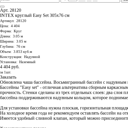
Арт. 28120
INTEX круглый Easy Set 305х76 см
Артикул: 28120
Цена: 4 404
Форма: Круг
Длина: 3.05 м
Ширина: 3.05 м
Глубина: 76 см
Объем: 3.853 куб.м
Конструкция: Надувной
Установка: Наземный
4 404 руб.
за 1шт.
Заказать
Обновлена чаша бассейна. Восьмигранный бассейн с надувным ко
Бассейны "Easy set" - отличная альтернатива сборным каркас
прочность. Стенки сделаны из трех отдельных слоев: два слоя п
бассейна поддерживаются надувным кольцом, которое поднимает
Для установки бассейна нужна плоская, горизонтальная площадк
На холодное время года не рекомендуем оставлять бассейн на от
Имеется удобный сливной клапан, который можно присоединить