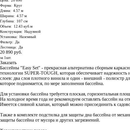
Цена: 20 890
Форма: Круг
Длина: 4.57 м
Ширина: 4.57 м
Глубина: 107 см
Объем: 12.43 куб.м
Конструкция: Надувной
Установка: Наземный
Фильтр: Да
Лестница: Да
20 890 руб.
за 1шт.
Заказать
Бассейны "Easy Set" - прекрасная альтернатива сборным карка
технологии SUPER-TOUGH, которая обеспечивает надежность и 
слоев: два слоя плотного винила и один - внешний - полиэстр 
которое поднимается, по мере заполнения бассейна.
Для установки бассейна требуется плоская, горизонтальная площ
На холодное время года не рекомендуем оставлять бассейн на от
Имеется сливной клапан, который можно присоединить к садово
Также в комплекте подстилка для защиты дна бассейна от меха
защиты бассейна от мусора и других загрязнений.