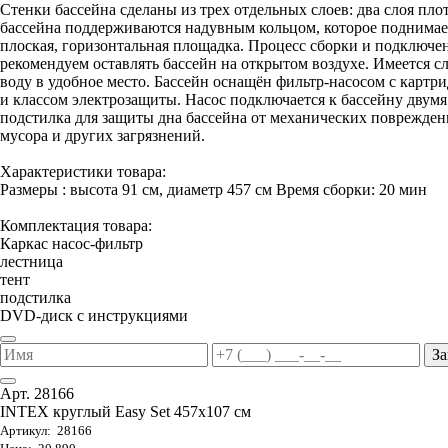
Стенки бассейна сделаны из трех отдельных слоев: два слоя пло
бассейна поддерживаются надувным кольцом, которое поднимаетс
плоская, горизонтальная площадка. Процесс сборки и подключени
рекомендуем оставлять бассейн на открытом воздухе. Имеется 
воду в удобное место. Бассейн оснащён фильтр-насосом с карт
и классом электрозащиты. Насос подключается к бассейну двум
подстилка для защиты дна бассейна от механических поврежден
мусора и других загрязнений.
Характеристики товара:
Размеры : высота 91 см, диаметр 457 см Время сборки: 20 мин
Комплектация товара:
Каркас насос-фильтр
лестница
тент
подстилка
DVD-диск с инструкциями
За
Арт. 28166
INTEX круглый Easy Set 457х107 см
Артикул: 28166