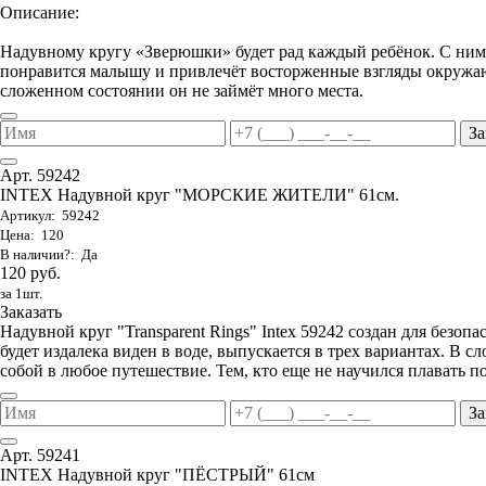
Описание:
Надувному кругу «Зверюшки» будет рад каждый ребёнок. С ним 
понравится малышу и привлечёт восторженные взгляды окружаю
сложенном состоянии он не займёт много места.
За
Арт. 59242
INTEX Надувной круг "МОРСКИЕ ЖИТЕЛИ" 61см.
Артикул: 59242
Цена: 120
В наличии?: Да
120 руб.
за 1шт.
Заказать
Надувной круг "Transparent Rings" Intex 59242 создан для безоп
будет издалека виден в воде, выпускается в трех вариантах. В с
собой в любое путешествие. Тем, кто еще не научился плавать 
За
Арт. 59241
INTEX Надувной круг "ПЁСТРЫЙ" 61см