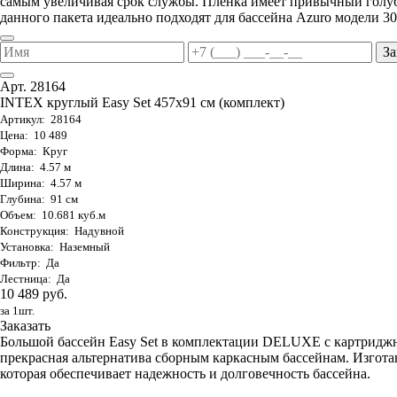
самым увеличивая срок службы. Пленка имеет привычный голуб
данного пакета идеально подходят для бассейна Azuro модели 30
За
Арт. 28164
INTEX круглый Easy Set 457х91 см (комплект)
Артикул: 28164
Цена: 10 489
Форма: Круг
Длина: 4.57 м
Ширина: 4.57 м
Глубина: 91 см
Объем: 10.681 куб.м
Конструкция: Надувной
Установка: Наземный
Фильтр: Да
Лестница: Да
10 489 руб.
за 1шт.
Заказать
Большой бассейн Easy Set в комплектации DELUXE с картриджны
прекрасная альтернатива сборным каркасным бассейнам. Изго
которая обеспечивает надежность и долговечность бассейна.