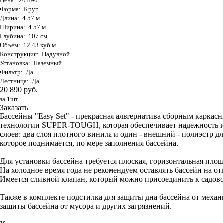
Цена: 20 890
Форма: Круг
Длина: 4.57 м
Ширина: 4.57 м
Глубина: 107 см
Объем: 12.43 куб.м
Конструкция: Надувной
Установка: Наземный
Фильтр: Да
Лестница: Да
20 890 руб.
за 1шт.
Заказать
Бассейны "Easy Set" - прекрасная альтернатива сборным карка
технологии SUPER-TOUGH, которая обеспечивает надежность и 
слоев: два слоя плотного винила и один - внешний - полиэстр 
которое поднимается, по мере заполнения бассейна.
Для установки бассейна требуется плоская, горизонтальная площ
На холодное время года не рекомендуем оставлять бассейн на от
Имеется сливной клапан, который можно присоединить к садово
Также в комплекте подстилка для защиты дна бассейна от меха
защиты бассейна от мусора и других загрязнений.