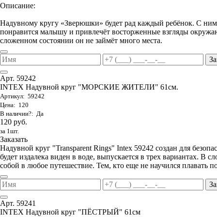
Описание:
Надувному кругу «Зверюшки» будет рад каждый ребёнок. С ним 
понравится малышу и привлечёт восторженные взгляды окружаю
сложенном состоянии он не займёт много места.
За
Арт. 59242
INTEX Надувной круг "МОРСКИЕ ЖИТЕЛИ" 61см.
Артикул: 59242
Цена: 120
В наличии?: Да
120 руб.
за 1шт.
Заказать
Надувной круг "Transparent Rings" Intex 59242 создан для безоп
будет издалека виден в воде, выпускается в трех вариантах. В с
собой в любое путешествие. Тем, кто еще не научился плавать 
За
Арт. 59241
INTEX Надувной круг "ПЁСТРЫЙ" 61см