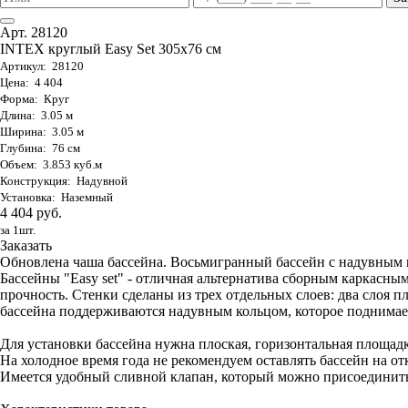
Арт. 28120
INTEX круглый Easy Set 305х76 см
Артикул: 28120
Цена: 4 404
Форма: Круг
Длина: 3.05 м
Ширина: 3.05 м
Глубина: 76 см
Объем: 3.853 куб.м
Конструкция: Надувной
Установка: Наземный
4 404 руб.
за 1шт.
Заказать
Обновлена чаша бассейна. Восьмигранный бассейн с надувным ко
Бассейны "Easy set" - отличная альтернатива сборным каркас
прочность. Стенки сделаны из трех отдельных слоев: два слоя п
бассейна поддерживаются надувным кольцом, которое поднимает
Для установки бассейна нужна плоская, горизонтальная площадк
На холодное время года не рекомендуем оставлять бассейн на от
Имеется удобный сливной клапан, который можно присоединить