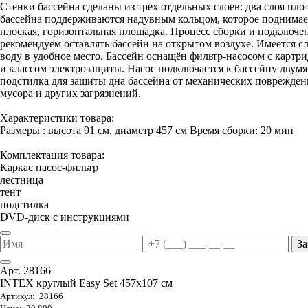
Стенки бассейна сделаны из трех отдельных слоев: два слоя пло
бассейна поддерживаются надувным кольцом, которое поднимаетс
плоская, горизонтальная площадка. Процесс сборки и подключени
рекомендуем оставлять бассейн на открытом воздухе. Имеется 
воду в удобное место. Бассейн оснащён фильтр-насосом с карт
и классом электрозащиты. Насос подключается к бассейну двум
подстилка для защиты дна бассейна от механических поврежден
мусора и других загрязнений.
Характеристики товара:
Размеры : высота 91 см, диаметр 457 см Время сборки: 20 мин
Комплектация товара:
Каркас насос-фильтр
лестница
тент
подстилка
DVD-диск с инструкциями
За
Арт. 28166
INTEX круглый Easy Set 457х107 см
Артикул: 28166