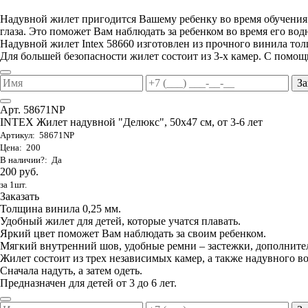
Надувной жилет пригодится Вашему ребенку во время обучения ег
глаза. Это поможет Вам наблюдать за ребенком во время его вод
Надувной жилет Intex 58660 изготовлен из прочного винила то
Для большей безопасности жилет состоит из 3-х камер. С помощ
За
Арт. 58671NP
INTEX Жилет надувной "Делюкс", 50х47 см, от 3-6 лет
Артикул: 58671NP
Цена: 200
В наличии?: Да
200 руб.
за 1шт.
Заказать
Толщина винила 0,25 мм.
Удобный жилет для детей, которые учатся плавать.
Яркий цвет поможет Вам наблюдать за своим ребенком.
Мягкий внутренний шов, удобные ремни – застежки, дополните
Жилет состоит из трех независимых камер, а также надувного в
Сначала надуть, а затем одеть.
Предназначен для детей от 3 до 6 лет.