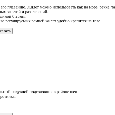
о плаванию. Жилет можно использовать как на море, речке, так 
ных занятий и развлечений.
лщиной 0,25мм.
ью регулируемых ремней жилет удобно крепится на теле.
казать
льный надувной подголовник в районе шеи.
оротника.