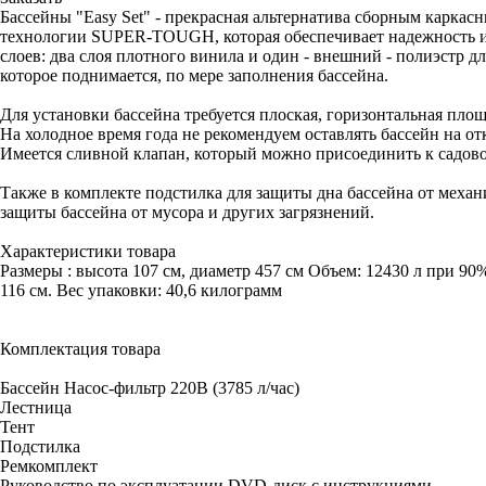
Бассейны "Easy Set" - прекрасная альтернатива сборным карка
технологии SUPER-TOUGH, которая обеспечивает надежность и 
слоев: два слоя плотного винила и один - внешний - полиэстр 
которое поднимается, по мере заполнения бассейна.
Для установки бассейна требуется плоская, горизонтальная площ
На холодное время года не рекомендуем оставлять бассейн на от
Имеется сливной клапан, который можно присоединить к садово
Также в комплекте подстилка для защиты дна бассейна от меха
защиты бассейна от мусора и других загрязнений.
Характеристики товара
Размеры : высота 107 см, диаметр 457 см Объем: 12430 л при 90
116 см. Вес упаковки: 40,6 килограмм
Комплектация товара
Бассейн Насос-фильтр 220В (3785 л/час)
Лестница
Тент
Подстилка
Ремкомплект
Руководство по эксплуатации DVD-диск с инструкциями