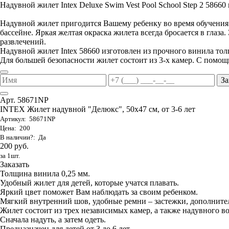
Надувной жилет Intex Deluxe Swim Vest Pool School Step 2 58660 п
Надувной жилет пригодится Вашему ребенку во время обучения е
бассейне. Яркая желтая окраска жилета всегда бросается в глаза
развлечений.
Надувной жилет Intex 58660 изготовлен из прочного винила то
Для большей безопасности жилет состоит из 3-х камер. С помощ
За
Арт. 58671NP
INTEX Жилет надувной "Делюкс", 50х47 см, от 3-6 лет
Артикул: 58671NP
Цена: 200
В наличии?: Да
200 руб.
за 1шт.
Заказать
Толщина винила 0,25 мм.
Удобный жилет для детей, которые учатся плавать.
Яркий цвет поможет Вам наблюдать за своим ребенком.
Мягкий внутренний шов, удобные ремни – застежки, дополните
Жилет состоит из трех независимых камер, а также надувного в
Сначала надуть, а затем одеть.
Предназначен для детей от 3 до 6 лет.