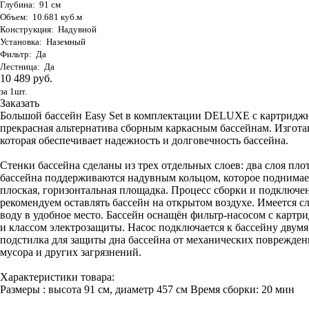
Глубина: 91 см
Объем: 10.681 куб.м
Конструкция: Надувной
Установка: Наземный
Фильтр: Да
Лестница: Да
10 489 руб.
за 1шт.
Заказать
Большой бассейн Easy Set в комплектации DELUXE с картриджны
прекрасная альтернатива сборным каркасным бассейнам. Изго
которая обеспечивает надежность и долговечность бассейна.
Стенки бассейна сделаны из трех отдельных слоев: два слоя пло
бассейна поддерживаются надувным кольцом, которое поднимаетс
плоская, горизонтальная площадка. Процесс сборки и подключени
рекомендуем оставлять бассейн на открытом воздухе. Имеется 
воду в удобное место. Бассейн оснащён фильтр-насосом с карт
и классом электрозащиты. Насос подключается к бассейну двум
подстилка для защиты дна бассейна от механических поврежден
мусора и других загрязнений.
Характеристики товара:
Размеры : высота 91 см, диаметр 457 см Время сборки: 20 мин