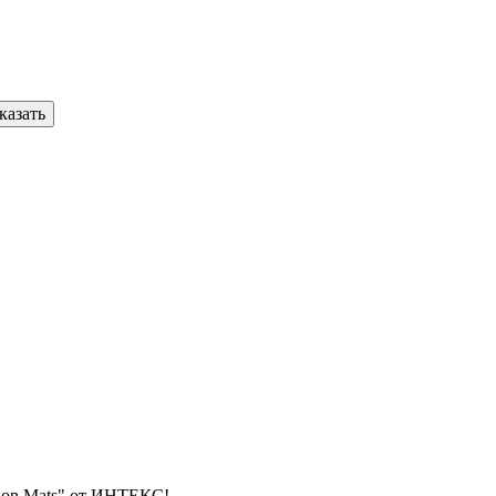
казать
hion Mats" от ИНТЕКС!