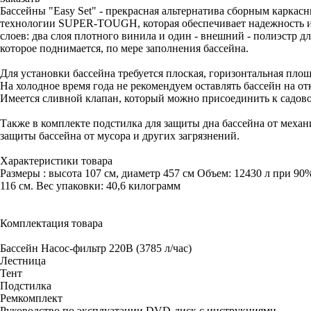
Бассейны "Easy Set" - прекрасная альтернатива сборным карка
технологии SUPER-TOUGH, которая обеспечивает надежность и 
слоев: два слоя плотного винила и один - внешний - полиэстр 
которое поднимается, по мере заполнения бассейна.
Для установки бассейна требуется плоская, горизонтальная площ
На холодное время года не рекомендуем оставлять бассейн на от
Имеется сливной клапан, который можно присоединить к садово
Также в комплекте подстилка для защиты дна бассейна от меха
защиты бассейна от мусора и других загрязнений.
Характеристики товара
Размеры : высота 107 см, диаметр 457 см Объем: 12430 л при 90
116 см. Вес упаковки: 40,6 килограмм
Комплектация товара
Бассейн Насос-фильтр 220В (3785 л/час)
Лестница
Тент
Подстилка
Ремкомплект
Руководство по эксплуатации DVD-диск с инструкциями