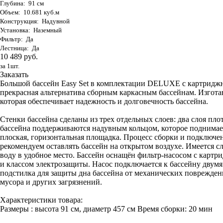
Глубина: 91 см
Объем: 10.681 куб.м
Конструкция: Надувной
Установка: Наземный
Фильтр: Да
Лестница: Да
10 489 руб.
за 1шт.
Заказать
Большой бассейн Easy Set в комплектации DELUXE с картриджны
прекрасная альтернатива сборным каркасным бассейнам. Изго
которая обеспечивает надежность и долговечность бассейна.
Стенки бассейна сделаны из трех отдельных слоев: два слоя пло
бассейна поддерживаются надувным кольцом, которое поднимаетс
плоская, горизонтальная площадка. Процесс сборки и подключени
рекомендуем оставлять бассейн на открытом воздухе. Имеется 
воду в удобное место. Бассейн оснащён фильтр-насосом с карт
и классом электрозащиты. Насос подключается к бассейну двум
подстилка для защиты дна бассейна от механических поврежден
мусора и других загрязнений.
Характеристики товара:
Размеры : высота 91 см, диаметр 457 см Время сборки: 20 мин