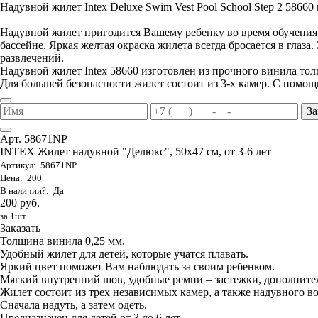
Надувной жилет Intex Deluxe Swim Vest Pool School Step 2 58660 п
Надувной жилет пригодится Вашему ребенку во время обучения е
бассейне. Яркая желтая окраска жилета всегда бросается в глаза
развлечений.
Надувной жилет Intex 58660 изготовлен из прочного винила то
Для большей безопасности жилет состоит из 3-х камер. С помощ
За
Арт. 58671NP
INTEX Жилет надувной "Делюкс", 50х47 см, от 3-6 лет
Артикул: 58671NP
Цена: 200
В наличии?: Да
200 руб.
за 1шт.
Заказать
Толщина винила 0,25 мм.
Удобный жилет для детей, которые учатся плавать.
Яркий цвет поможет Вам наблюдать за своим ребенком.
Мягкий внутренний шов, удобные ремни – застежки, дополните
Жилет состоит из трех независимых камер, а также надувного в
Сначала надуть, а затем одеть.
Предназначен для детей от 3 до 6 лет.