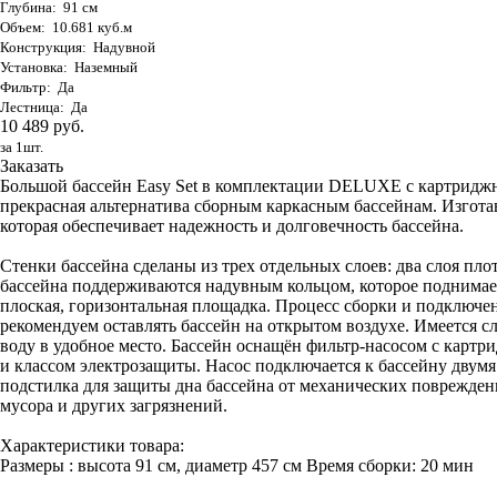
Глубина: 91 см
Объем: 10.681 куб.м
Конструкция: Надувной
Установка: Наземный
Фильтр: Да
Лестница: Да
10 489 руб.
за 1шт.
Заказать
Большой бассейн Easy Set в комплектации DELUXE с картриджны
прекрасная альтернатива сборным каркасным бассейнам. Изго
которая обеспечивает надежность и долговечность бассейна.
Стенки бассейна сделаны из трех отдельных слоев: два слоя пло
бассейна поддерживаются надувным кольцом, которое поднимаетс
плоская, горизонтальная площадка. Процесс сборки и подключени
рекомендуем оставлять бассейн на открытом воздухе. Имеется 
воду в удобное место. Бассейн оснащён фильтр-насосом с карт
и классом электрозащиты. Насос подключается к бассейну двум
подстилка для защиты дна бассейна от механических поврежден
мусора и других загрязнений.
Характеристики товара:
Размеры : высота 91 см, диаметр 457 см Время сборки: 20 мин