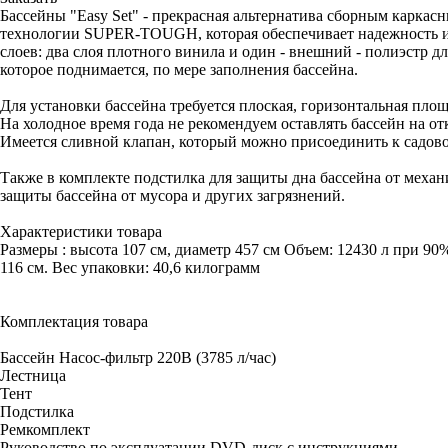
Бассейны "Easy Set" - прекрасная альтернатива сборным карка
технологии SUPER-TOUGH, которая обеспечивает надежность и 
слоев: два слоя плотного винила и один - внешний - полиэстр 
которое поднимается, по мере заполнения бассейна.
Для установки бассейна требуется плоская, горизонтальная площ
На холодное время года не рекомендуем оставлять бассейн на от
Имеется сливной клапан, который можно присоединить к садово
Также в комплекте подстилка для защиты дна бассейна от меха
защиты бассейна от мусора и других загрязнений.
Характеристики товара
Размеры : высота 107 см, диаметр 457 см Объем: 12430 л при 90
116 см. Вес упаковки: 40,6 килограмм
Комплектация товара
Бассейн Насос-фильтр 220В (3785 л/час)
Лестница
Тент
Подстилка
Ремкомплект
Руководство по эксплуатации DVD-диск с инструкциями