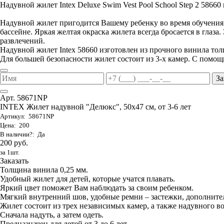
Надувной жилет Intex Deluxe Swim Vest Pool School Step 2 58660 п
Надувной жилет пригодится Вашему ребенку во время обучения е
бассейне. Яркая желтая окраска жилета всегда бросается в глаза
развлечений.
Надувной жилет Intex 58660 изготовлен из прочного винила то
Для большей безопасности жилет состоит из 3-х камер. С помощ
За
Арт. 58671NP
INTEX Жилет надувной "Делюкс", 50х47 см, от 3-6 лет
Артикул: 58671NP
Цена: 200
В наличии?: Да
200 руб.
за 1шт.
Заказать
Толщина винила 0,25 мм.
Удобный жилет для детей, которые учатся плавать.
Яркий цвет поможет Вам наблюдать за своим ребенком.
Мягкий внутренний шов, удобные ремни – застежки, дополните
Жилет состоит из трех независимых камер, а также надувного в
Сначала надуть, а затем одеть.
Предназначен для детей от 3 до 6 лет.