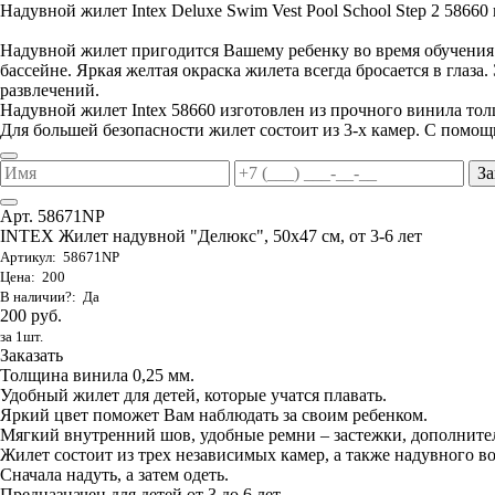
Надувной жилет Intex Deluxe Swim Vest Pool School Step 2 58660 п
Надувной жилет пригодится Вашему ребенку во время обучения е
бассейне. Яркая желтая окраска жилета всегда бросается в глаза
развлечений.
Надувной жилет Intex 58660 изготовлен из прочного винила то
Для большей безопасности жилет состоит из 3-х камер. С помощ
За
Арт. 58671NP
INTEX Жилет надувной "Делюкс", 50х47 см, от 3-6 лет
Артикул: 58671NP
Цена: 200
В наличии?: Да
200 руб.
за 1шт.
Заказать
Толщина винила 0,25 мм.
Удобный жилет для детей, которые учатся плавать.
Яркий цвет поможет Вам наблюдать за своим ребенком.
Мягкий внутренний шов, удобные ремни – застежки, дополните
Жилет состоит из трех независимых камер, а также надувного в
Сначала надуть, а затем одеть.
Предназначен для детей от 3 до 6 лет.