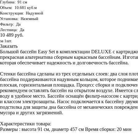
Глубина: 91 см
Объем: 10.681 куб.м
Конструкция: Надувной
Установка: Наземный
Фильтр: Да
Лестница: Да
10 489 руб.
за 1шт.
Заказать
Большой бассейн Easy Set в комплектации DELUXE с картриджны
прекрасная альтернатива сборным каркасным бассейнам. Изго
которая обеспечивает надежность и долговечность бассейна.
Стенки бассейна сделаны из трех отдельных слоев: два слоя пло
бассейна поддерживаются надувным кольцом, которое поднимаетс
плоская, горизонтальная площадка. Процесс сборки и подключени
рекомендуем оставлять бассейн на открытом воздухе. Имеется 
воду в удобное место. Бассейн оснащён фильтр-насосом с карт
и классом электрозащиты. Насос подключается к бассейну двум
подстилка для защиты дна бассейна от механических поврежден
мусора и других загрязнений.
Характеристики товара:
Размеры : высота 91 см, диаметр 457 см Время сборки: 20 мин