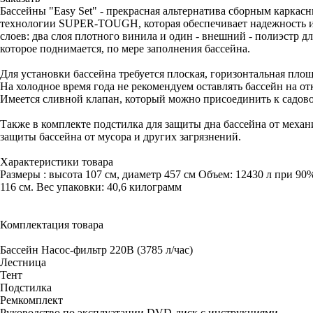
Бассейны "Easy Set" - прекрасная альтернатива сборным карка
технологии SUPER-TOUGH, которая обеспечивает надежность и 
слоев: два слоя плотного винила и один - внешний - полиэстр 
которое поднимается, по мере заполнения бассейна.
Для установки бассейна требуется плоская, горизонтальная площ
На холодное время года не рекомендуем оставлять бассейн на от
Имеется сливной клапан, который можно присоединить к садово
Также в комплекте подстилка для защиты дна бассейна от меха
защиты бассейна от мусора и других загрязнений.
Характеристики товара
Размеры : высота 107 см, диаметр 457 см Объем: 12430 л при 90
116 см. Вес упаковки: 40,6 килограмм
Комплектация товара
Бассейн Насос-фильтр 220В (3785 л/час)
Лестница
Тент
Подстилка
Ремкомплект
Руководство по эксплуатации DVD-диск с инструкциями