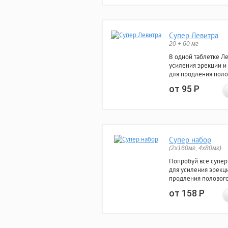
Супер Левитра
20 + 60 мг
В одной таблетке Л
усиления эрекции и
для продления поло
от 95
Р
Супер набор
(2х160мг, 4х80мг)
Попробуй все супер
для усиления эрекц
продления полового
от 158
Р