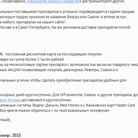
, силденафила
,
Дапоксетин аналоги лекарств
и дистрибьютором других
циальным поставщиком препаратов и успешно подтверждается годами продаж
 которым трудно произнести название Виагра или Сиалис в аптеке вслух,
 любого препаратан на нашем сайте!
Москве и в Санкт-Петербурге, так же возможна доставка препаратов почтой
- постоянная дисконтная карта на последующие покупки
0%
овара на сумму более 5 тысяч рублей
 на мелкооптовые партии препарата с возможностью выписки товарного чек
личные АКЦИИ позволяющие покупать дженерики Левитры, Сиалиса и
мальные усилия, чтобы сделать приобретение препаратов удобным для
ыходных дней круглосуточно. Для VIP клиентов: Сиалис и другие препараты дл
aron Иглино
доставляются круглосуточно
атежные системы Яндекс Деньги, Web Money и с банковских карт Master Card
юбое время можно обратиться
»
по многоканальным телефонам:
тный),
омер: 3533