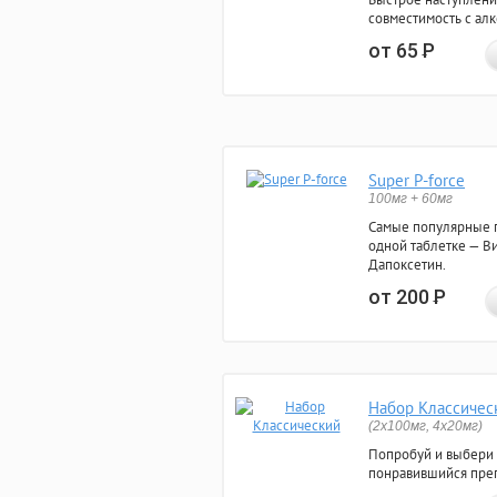
совместимость с ал
от 65
Р
Super P-force
100мг + 60мг
Самые популярные 
одной таблетке — Ви
Дапоксетин.
от 200
Р
Набор Классичес
(2x100мг, 4x20мг)
Попробуй и выбери
понравившийся преп