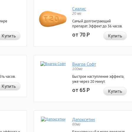
Сиалис
20 мг
мире
Самый долгоиграющий
препарат. Эффект до 36 часов.
от 70
Р
Купить
Купить
Виагра Софт
100мг
ть часов.
Быстрое наступление эффекта,
уже через 20 минут.
Купить
от 65
Р
Купить
Дапоксетин
60мг
е эффекта и
Единственный в мире препарат