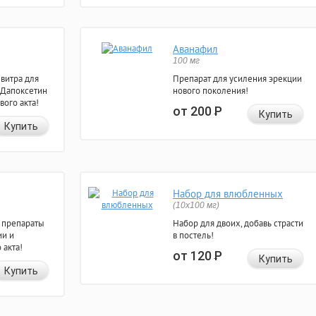
Аванафил
100 мг
евитра для
Препарат для усиления эрекции
 Дапоксетин
нового поколения!
вого акта!
от 200
Р
Купить
Купить
Набор для влюбленных
(10х100 мг)
 препараты
Набор для двоих, добавь страсти
ии и
в постель!
 акта!
от 120
Р
Купить
Купить