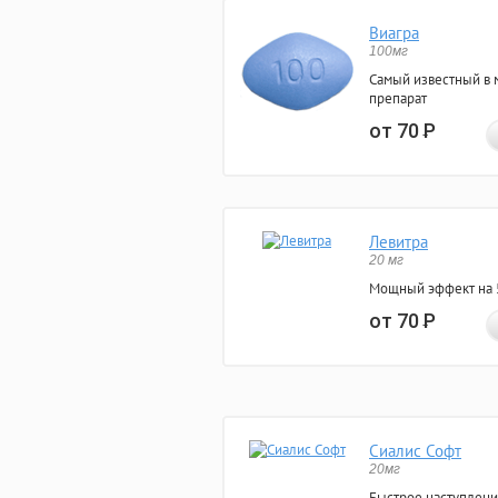
Виагра
100мг
Самый известный в 
препарат
от 70
Р
Левитра
20 мг
Мощный эффект на 5
от 70
Р
Сиалис Софт
20мг
Быстрое наступлени