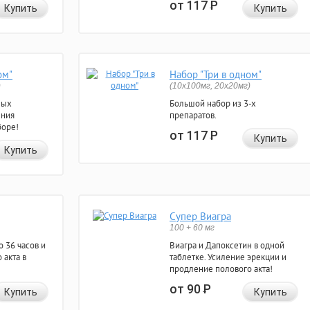
от 117
Р
Купить
Купить
ом"
Набор "Три в одном"
)
(10x100мг, 20x20мг)
ных
Большой набор из 3-х
ения
препаратов.
боре!
от 117
Р
Купить
Купить
Супер Виагра
100 + 60 мг
 36 часов и
Виагра и Дапоксетин в одной
 акта в
таблетке. Усиление эрекции и
продление полового акта!
от 90
Р
Купить
Купить