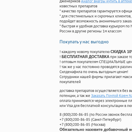
дженериков
Аналог виагры купить в аптеке
известных препаратов
* качество препаратов гарантируется офи
* для стестинельных и скромных клиентов,
подойдет возможность анонимныого заказа
* быстрая и удобная доставка курьером по 
России в другие регионы 1м классом
Покупать у нас выгодно
! каждому новому покупателю
СКИДКА 1
!
при заказе т
БЕСПЛАТНАЯ ДОСТАВКА
! оптовым покупателям СПЕЦИАЛЬНЫЕ цены
! так же у нас постоянно проводятся раз
Силденафила по очень выгодным ценам!
Cотрудники нашей фирмы прилагают макси
покупателей
доставка препаратов осуществляется без в
потенции, а так же
Заказать Почтой Крем N
оплата принимаются через электронные пл
или Visa для бесплатной консультации в л
8
(800
)200-86-85
(
по России звонок беспла
+7
(800
)200-86-85
(
Санкт-Петербург)
+7
(800
)200-86-85
(
Москва)
Обязательно назовите добавочный н