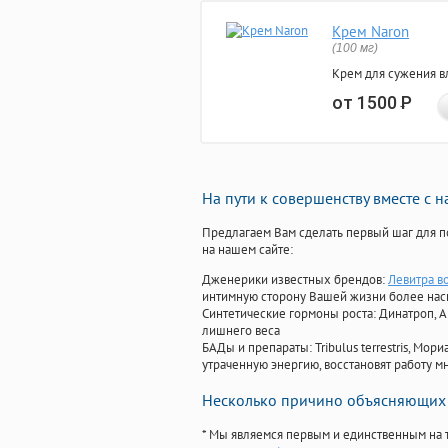
Крем Naron
(100 мг)
Крем для сужения в
от 1500
Р
На пути к совершенству вместе с 
Предлагаем Вам сделать первый шаг для п
на нашем сайте:
Дженерики известных брендов:
Левитра в
интимную сторону Вашей жизни более на
Синтетические гормоны роста
: Динатроп, 
лишнего веса
БАДы и препараты:
Tribulus terrestris, М
утраченную энергию, восстановят работу мн
Несколько причино объясняющих 
* Мы являемся первым и единственным на 