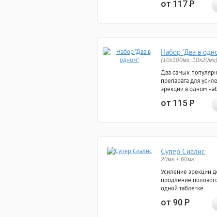
от 117
Р
Набор "Два в одн
(10x100мг, 10x20мг
Два самых популяр
препарата для усил
эрекции в одном на
от 115
Р
Супер Сиалис
20мг + 60мг
Усиление эрекции до
продление полового
одной таблетке.
от 90
Р