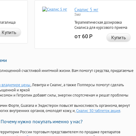
Сиалис 5 мг
5мг
лагалища
Терапевтическая дозировка
Сиалиса для курсового приема
Купить
от 60
Р
Купить
нами
олноценной счастливой инитмной жизни. Вам помогут средства, придагаемые
о владимире цены
, Левитра и Сиалис, а также Попперсы помогут сделать
сыщенной и яркой
Ансомон и Гетропин добавят силы, энергии спортсменам и решат проблемы
ориамин Форте, Guarana и Экдистерон повысят выносливость организма, вернут
огих внутренних органов, омолодят кожу, и,
Сиалис 30 таблеток акция
.
Почему нужно покупать именно у нас?
территории России торговым представителем по продаже препаратов