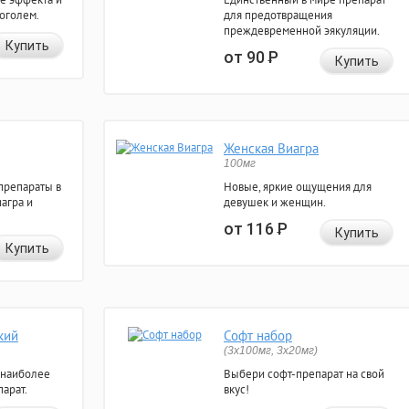
коголем.
для предотвращения
преждевременной эякуляции.
Купить
от 90
Р
Купить
Женская Виагра
100мг
препараты в
Новые, яркие ощущения для
агра и
девушек и женщин.
от 116
Р
Купить
Купить
кий
Софт набор
(3x100мг, 3x20мг)
 наиболее
Выбери софт-препарат на свой
арат.
вкус!